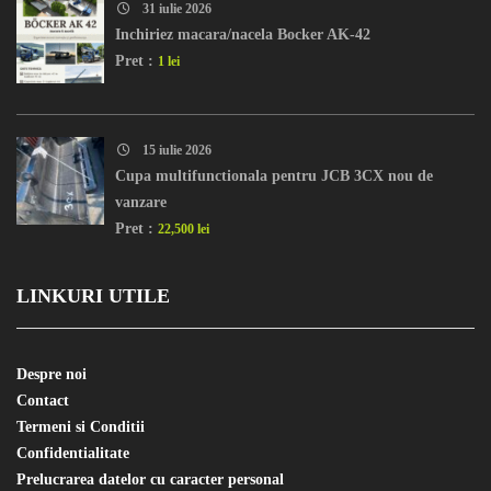
31 iulie 2026
Inchiriez macara/nacela Bocker AK-42
Pret :
1 lei
15 iulie 2026
Cupa multifunctionala pentru JCB 3CX nou de
vanzare
Pret :
22,500 lei
LINKURI UTILE
Despre noi
Contact
Termeni si Conditii
Confidentialitate
Prelucrarea datelor cu caracter personal