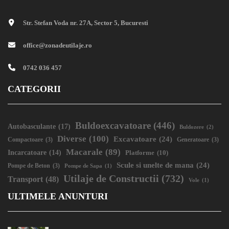
Str. Stefan Voda nr. 27A, Sector 5, Bucuresti
office@zonadeutilaje.ro
0742 036 457
CATEGORII
Buldoexcavatoare
(446)
Autobasculante
(17)
Buldozere
(2)
Diverse
(100)
Excavatoare
(24)
Compactoare
(3)
Generatoare
(3)
Macarale
(89)
Incarcatoare
(14)
Platforme
(10)
Scule si unelte de mana
(24)
Pompe de Beton
(3)
Pompe de Sapa
(1)
Utilaje de Constructii
(732)
Transport
(48)
Vole
(1)
ULTIMELE ANUNTURI