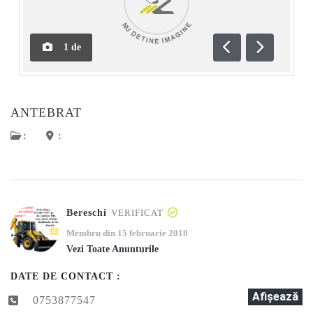
1
de
Anterioară
Următoar
ANTEBRAT
:
:
Bereschi
VERIFICAT
Membru din 15 februarie 2018
Vezi Toate Anunturile
DATE DE CONTACT :
Afişează
0753877547