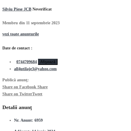
Silviu Piese JCB
Neverificat
Membru din 11 septembrie 2023
vezi toate anunturile
Date de contact :
0744709684
Afişează
all4utilaje3@yahoo.com
Publică anunţ:
Share on Facebook
Share
Share on Twitter
Tweet
Detalii anunţ
Nr. Anunt:
6959