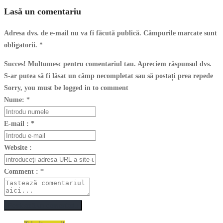
Lasă un comentariu
Adresa dvs. de e-mail nu va fi făcută publică. Câmpurile marcate sunt
obligatorii.
*
Succes! Multumesc pentru comentariul tau. Apreciem răspunsul dvs.
S-ar putea să fi lăsat un câmp necompletat sau să postați prea repede
Sorry, you must be logged in to comment
Nume:
*
E-mail :
*
Website :
Comment :
*
Postează un comentariu