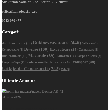
Str. Stefan Voda nr. 27A, Sector 5, Bucuresti
office@zonadeutilaje.ro
0742 036 457
Categorii
Buldoexcavatoare
(446)
Autobasculante
(17)
Buldozere
(2)
Diverse
(100)
Excavatoare
(24)
Compactoare
(3)
Generatoare
(3)
Macarale
(89)
Incarcatoare
(14)
Platforme
(10)
Pompe de Beton
(3)
Transport
(48)
Scule si unelte de mana
(24)
Pompe de Sapa
(1)
Utilaje de Constructii
(732)
Vole
(1)
Ultimele Anunturi
31 iulie 2026
Inchiriez macara/nacela Bocker AK-42