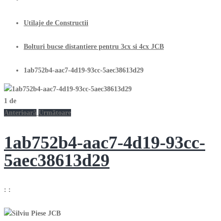
Utilaje de Constructii
Bolturi bucse distantiere pentru 3cx si 4cx JCB
1ab752b4-aac7-4d19-93cc-5aec38613d29
1
de
Anterioară
Următoare
1ab752b4-aac7-4d19-93cc-
5aec38613d29
:
: