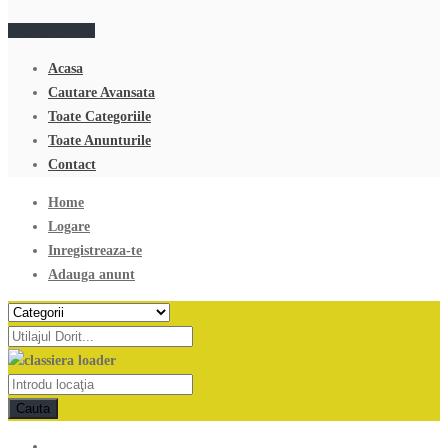
Adauga anunt
Acasa
Cautare Avansata
Toate Categoriile
Toate Anunturile
Contact
Home
Logare
Inregistreaza-te
Adauga anunt
Cauta