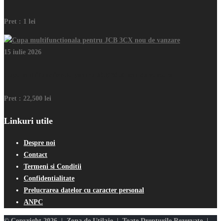
Pret :
1 lei
15 iulie 2026
Cupa multifunctionala pentru JCB 3CX nou de vanzare
Pret :
22,500 lei
Linkuri utile
Despre noi
Contact
Termeni si Conditii
Confidentialitate
Prelucrarea datelor cu caracter personal
ANPC
© Copyright 2026 | Zona de Utilaje | Toate Drepturile Rezervate |