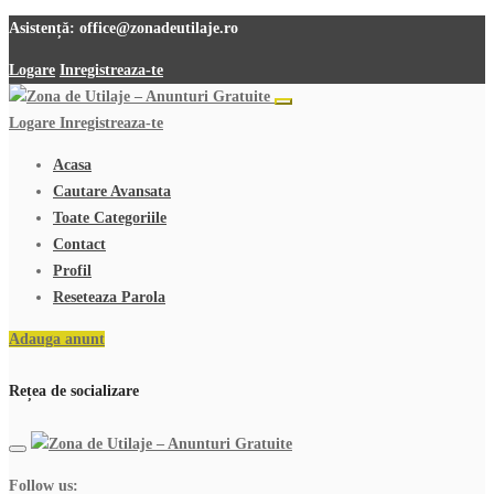
Asistență:
office@zonadeutilaje.ro
Logare
Inregistreaza-te
Logare
Inregistreaza-te
Acasa
Cautare Avansata
Toate Categoriile
Contact
Profil
Reseteaza Parola
Adauga anunt
Rețea de socializare
Follow us: