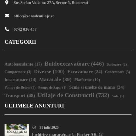
Str. Stefan Voda nr. 27A, Sector 5, Bucuresti
office@zonadeutilaje.ro
0742 036 457
CATEGORII
Buldoexcavatoare
(446)
Autobasculante
(17)
Buldozere
(2)
Diverse
(100)
Excavatoare
(24)
Compactoare
(3)
Generatoare
(3)
Macarale
(89)
Incarcatoare
(14)
Platforme
(10)
Scule si unelte de mana
(24)
Pompe de Beton
(3)
Pompe de Sapa
(1)
Utilaje de Constructii
(732)
Transport
(48)
Vole
(1)
ULTIMELE ANUNTURI
31 iulie 2026
Inchiriez macara/nacela Bocker AK-42