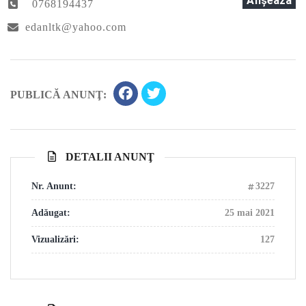
Afişează
0768194437
edanltk@yahoo.com
PUBLICĂ ANUNŢ:
DETALII ANUNŢ
Nr. Anunt:
3227
Adăugat:
25 mai 2021
Vizualizări:
127