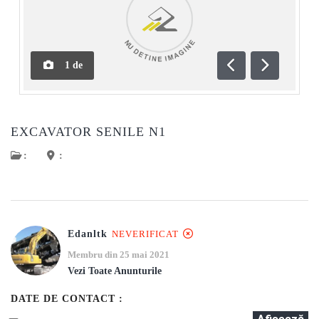
1
de
Anterioară
Următoar
EXCAVATOR SENILE N1
:
:
Edanltk
NEVERIFICAT
Membru din 25 mai 2021
Vezi Toate Anunturile
DATE DE CONTACT :