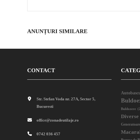
ANUNȚURI SIMILARE
CONTACT
CATEG
Autobascu
Str. Stefan Voda nr. 27A, Sector 5,
Buldoe
Bucuresti
Buldozere
(
Diverse
office@zonadeutilaje.ro
Generatoar
Macara
0742 036 457