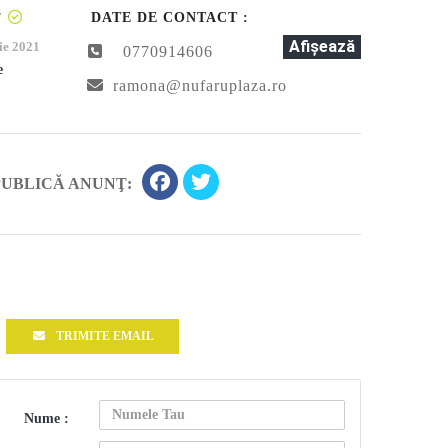
T
DATE DE CONTACT :
Afişează
ie 2021
0770914606
e
ramona@nufaruplaza.ro
PUBLICĂ ANUNŢ:
TRIMITE EMAIL
Nume :