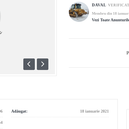
DAVAL
VERIFICA
Membru din 18 ianuar
Vezi Toate Anunturil
Anterioară
Următoare
06
Adăugat:
18 ianuarie 2021
54