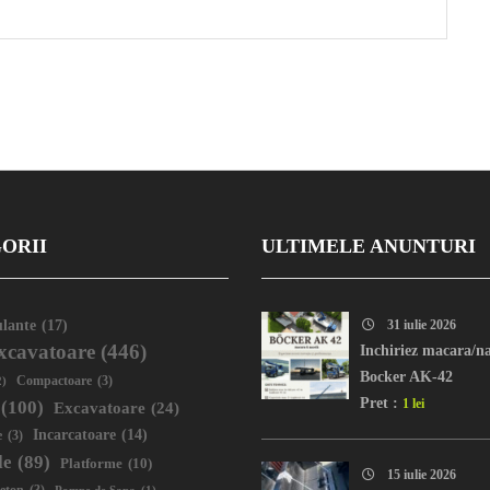
ORII
ULTIMELE ANUNTURI
lante
(17)
31 iulie 2026
xcavatoare
(446)
Inchiriez macara/na
Bocker AK-42
2)
Compactoare
(3)
Pret :
1 lei
(100)
Excavatoare
(24)
Incarcatoare
(14)
e
(3)
le
(89)
Platforme
(10)
15 iulie 2026