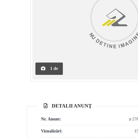
1
de
DETALII ANUNŢ
Nr. Anunt:
27
Vizualizări:
1