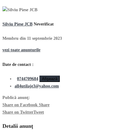
Silviu Piese JCB
Neverificat
Membru din 11 septembrie 2023
vezi toate anunturile
Date de contact :
0744709684
Afişează
all4utilaje3@yahoo.com
Publică anunţ:
Share on Facebook
Share
Share on Twitter
Tweet
Detalii anunţ