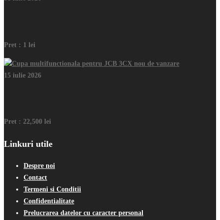
Inchiriez macara/nacela Bocker AK-42
Pret :
1 lei
15 iulie 2026
Cupa multifunctionala pentru JCB 3CX nou de vanzare
Pret :
22,500 lei
Linkuri utile
Despre noi
Contact
Termeni si Conditii
Confidentialitate
Prelucrarea datelor cu caracter personal