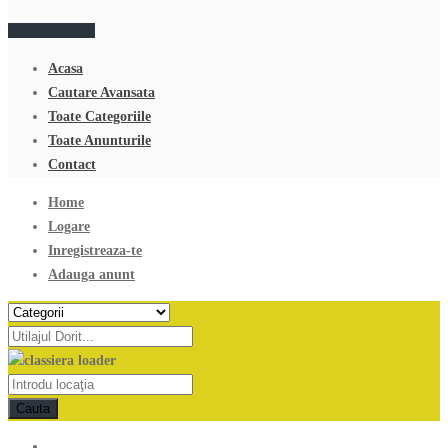
Adauga anunt
Acasa
Cautare Avansata
Toate Categoriile
Toate Anunturile
Contact
Home
Logare
Inregistreaza-te
Adauga anunt
Cauta