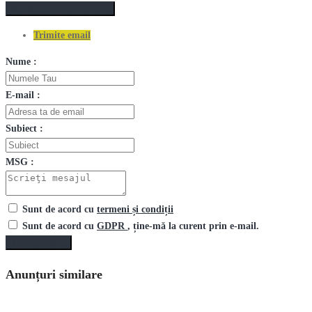
Postează un comentariu
Trimite email
Nume :
E-mail :
Subiect :
MSG :
Sunt de acord cu
termeni și condiții
Sunt de acord cu
GDPR
, ține-mă la curent prin e-mail.
Trimite mesaj
Anunțuri similare