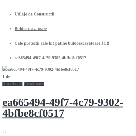
Utilaje de Constructii
Buldoexcavatoare
Cale protectii cale kit patine buldoexcavatoare JCB
ea665494-49f7-4c79-9302-4bfbe8cf0517
1
de
Anterioară
Următoare
ea665494-49f7-4c79-9302-
4bfbe8cf0517
:
: