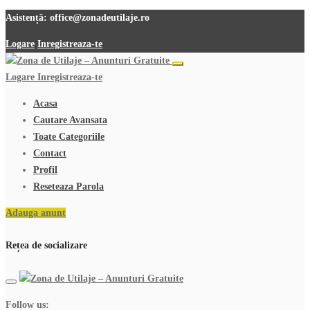
Asistență:
office@zonadeutilaje.ro
Logare
Inregistreaza-te
Logare
Inregistreaza-te
Acasa
Cautare Avansata
Toate Categoriile
Contact
Profil
Reseteaza Parola
Adauga anunt
Rețea de socializare
Follow us: