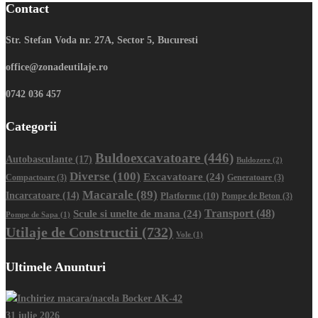
Contact
Str. Stefan Voda nr. 27A, Sector 5, Bucuresti
office@zonadeutilaje.ro
0742 036 457
Categorii
Buldoexcavatoare
(446)
Autobasculante
(17)
Buldozere
(2)
Diverse
(100)
Excavatoare
(24)
Compactoare
(3)
Generatoare
(3)
Macarale
(89)
Incarcatoare
(14)
Platforme
(10)
Pompe de Beton
(3)
Transport
(48)
Scule si unelte de mana
(24)
Pompe de Sapa
(1)
Utilaje de Constructii
(732)
Vole
(1)
Ultimele Anunturi
31 iulie 2026