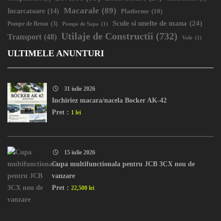
Macarale
(89)
Incarcatoare
(14)
Platforme
(10)
Scule si unelte de mana
(24)
Pompe de Beton
(3)
Pompe de Sapa
(1)
Utilaje de Constructii
(732)
Transport
(48)
Vole
(1)
ULTIMELE ANUNTURI
31 iulie 2026
Inchiriez macara/nacela Bocker AK-42
Pret :
1 lei
15 iulie 2026
Cupa multifunctionala pentru JCB 3CX nou de
vanzare
Pret :
22,500 lei