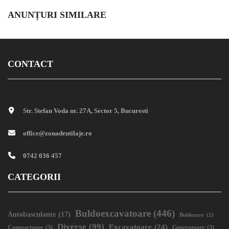
ANUNȚURI SIMILARE
CONTACT
Str. Stefan Voda nr. 27A, Sector 5, Bucuresti
office@zonadeutilaje.ro
0742 036 457
CATEGORII
Buldoexcavatoare
(446)
Autobasculante
(17)
Buldozere
(2)
Diverse
(99)
Excavatoare
(24)
Compactoare
(3)
Generatoare
(3)