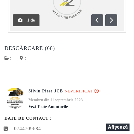
1
de
Anterioară
Următoar
DESCĂRCARE (68)
:
:
Silviu Piese JCB
NEVERIFICAT
Membru din 11 septembrie 2023
Vezi Toate Anunturile
DATE DE CONTACT :
Afişează
0744709684