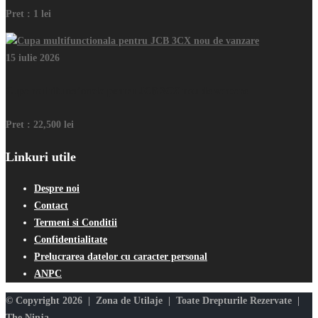
Pret :
1 lei
15 iulie 2026
Cupa multifunctionala pentru JCB 3CX nou de vanzare
Pret :
22,500 lei
Linkuri utile
Despre noi
Contact
Termeni si Conditii
Confidentialitate
Prelucrarea datelor cu caracter personal
ANPC
© Copyright 2026 | Zona de Utilaje | Toate Drepturile Rezervate |
The Ninja