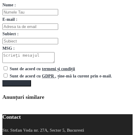
Nume :
E-mail :
Subiect :
MSG :
Sunt de acord cu
termeni și condiții
Sunt de acord cu
GDPR
, ține-mă la curent prin e-mail.
Trimite mesaj
Anunțuri similare
Contact
Str. Stefan Voda nr. 27A, Sector 5, Bucuresti