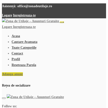
Asistență:
office@zonadeutilaje.ro
Logare
Inregistreaza-te
Logare
Inregistreaza-te
Acasa
Cautare Avansata
Toate Categoriile
Contact
Profil
Reseteaza Parola
Adauga anunt
Rețea de socializare
Follow us: