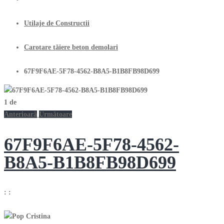
Utilaje de Constructii
Carotare tăiere beton demolari
67F9F6AE-5F78-4562-B8A5-B1B8FB98D699
1
de
Anterioară
Următoare
67F9F6AE-5F78-4562-
B8A5-B1B8FB98D699
:
: