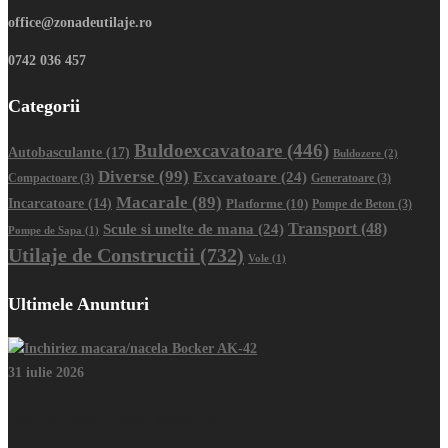
office@zonadeutilaje.ro
0742 036 457
Categorii
Buldoexcavatoare
(446)
Autobasculante
(17)
Buldozere
(2)
Diverse
(99)
Excavatoare
(24)
Compactoare
(3)
Generatoare
(3)
Macarale
(89)
Incarcatoare
(14)
Platforme
(10)
Pompe de Beton
(3)
Transport
(48)
Scule si unelte de mana
(24)
Pompe de Sapa
(1)
Utilaje de Constructii
(732)
Vole
(1)
Ultimele Anunturi
31 iulie 2026
Inchiriez macara/nacela Bocker AK-42