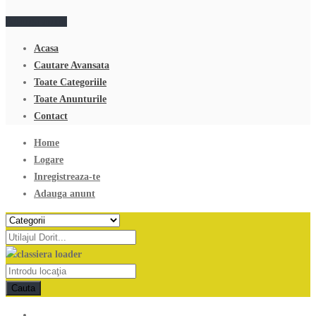
Adauga anunt
Acasa
Cautare Avansata
Toate Categoriile
Toate Anunturile
Contact
Home
Logare
Inregistreaza-te
Adauga anunt
Cauta