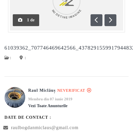
1
de
Anterioară
Următoar
61039362_707746469642566_43782915599179448
:
:
Raul Miclăuș
NEVERIFICAT
Membru din 07 iunie 2019
Vezi Toate Anunturile
DATE DE CONTACT :
raulbogdanmiclaus@gmail.com