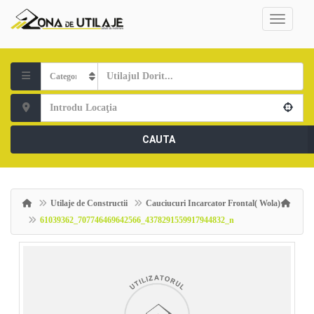
CAUTA
Utilaje de Constructii
Cauciucuri Incarcator Frontal( Wola)
61039362_707746469642566_4378291559917944832_n