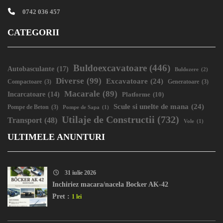
0742 036 457
CATEGORII
Buldoexcavatoare
(446)
Autobasculante
(17)
Buldozere
(2)
Diverse
(99)
Excavatoare
(24)
Compactoare
(3)
Generatoare
(3)
Macarale
(89)
Incarcatoare
(14)
Platforme
(10)
Scule si unelte de mana
(24)
Pompe de Beton
(3)
Pompe de Sapa
(1)
Utilaje de Constructii
(732)
Transport
(48)
Vole
(1)
ULTIMELE ANUNTURI
31 iulie 2026
Inchiriez macara/nacela Bocker AK-42
Pret :
1 lei