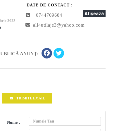
DATE DE CONTACT :
Afişează
0744709684
brie 2023
all4utilaje3@yahoo.com
e
PUBLICĂ ANUNŢ:
TRIMITE EMAIL
Nume :