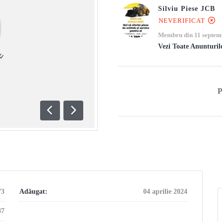
Silviu Piese JCB
NEVERIFICAT
Membru din 11 septem
Vezi Toate Anunturil
Anterioară
Următoare
73
Adăugat:
04 aprilie 2024
87