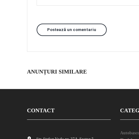
Postează un comentariu
ANUNȚURI SIMILARE
CONTACT
CATEG
Autobascu
Str. Stefan Voda nr. 27A, Sector 5,