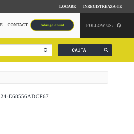
LOGARE
INREGISTREAZA-TE
E
CONTACT
Adauga anunt
FOLLOW US:
CAUTA
624-E68556ADCF67