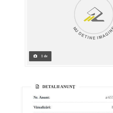
1
de
DETALII ANUNŢ
Nr. Anunt:
65
Vizualizări: