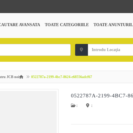
CAUTARE AVANSATA
TOATE CATEGORIILE
TOATE ANUNTURIL
entru JCB noi
0522787a-2199-4bc7-8624-e68556adcf67
0522787A-2199-4BC7-8
:
: