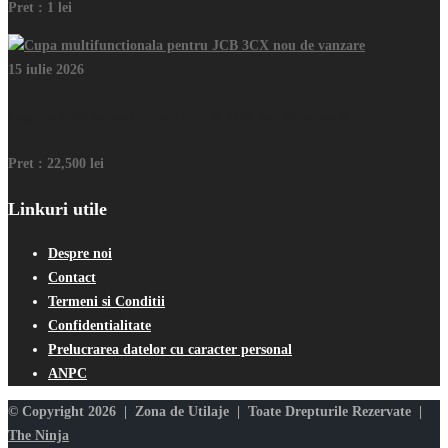
Pret :
1 lei
15 iulie 2026
Cupa multifunctionala pentru JCB 3CX nou de vanzare
Pret :
22,500 lei
Linkuri utile
Despre noi
Contact
Termeni si Conditii
Confidentialitate
Prelucrarea datelor cu caracter personal
ANPC
© Copyright 2026 | Zona de Utilaje | Toate Drepturile Rezervate |
The Ninja