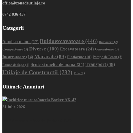
office@zonadeutilaje.ro
0742 036 457
Categorii
Buldoexcavatoare
(446)
Autobasculante
(17)
Buldozere
(2)
Diverse
(100)
Excavatoare
(24)
Compactoare
(3)
Generatoare
(3)
Macarale
(89)
Incarcatoare
(14)
Platforme
(10)
Pompe de Beton
(3)
Transport
(48)
Scule si unelte de mana
(24)
Pompe de Sapa
(1)
Utilaje de Constructii
(732)
Vole
(1)
Ultimele Anunturi
31 iulie 2026
Inchiriez macara/nacela Bocker AK-42