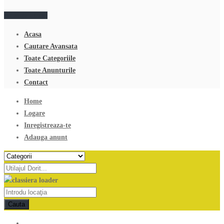
Adauga anunt
Acasa
Cautare Avansata
Toate Categoriile
Toate Anunturile
Contact
Home
Logare
Inregistreaza-te
Adauga anunt
Cauta