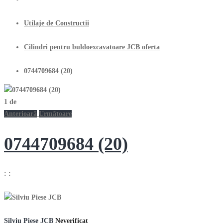
Utilaje de Constructii
Cilindri pentru buldoexcavatoare JCB oferta
0744709684 (20)
1
de
Anterioară
Următoare
0744709684 (20)
:
:
Silviu Piese JCB
Neverificat