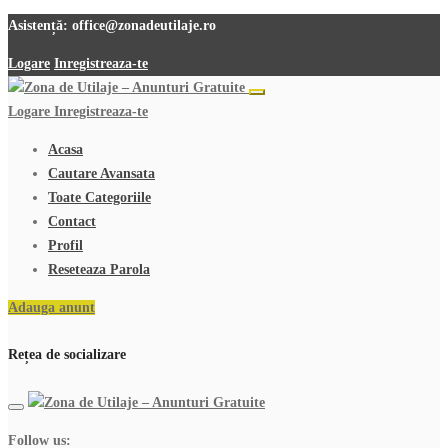
Asistență:
office@zonadeutilaje.ro
Logare
Inregistreaza-te
Logare
Inregistreaza-te
Acasa
Cautare Avansata
Toate Categoriile
Contact
Profil
Reseteaza Parola
Adauga anunt
Rețea de socializare
Follow us: