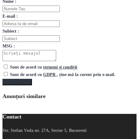
Nume :
E-mail :
Subiect :
MSG :
Sunt de acord cu
termeni și condiții
Sunt de acord cu
GDPR
, ține-mă la curent prin e-mail.
Trimite mesaj
Anunțuri similare
Contact
Str. Stefan Voda nr. 27A, Sector 5, Bucuresti