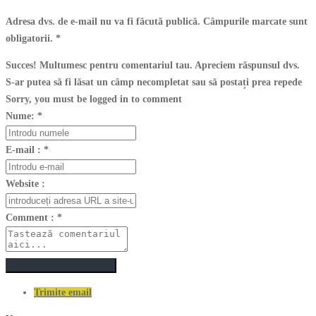
Adresa dvs. de e-mail nu va fi făcută publică. Câmpurile marcate sunt
obligatorii.
*
Succes! Multumesc pentru comentariul tau. Apreciem răspunsul dvs.
S-ar putea să fi lăsat un câmp necompletat sau să postați prea repede
Sorry, you must be logged in to comment
Nume:
*
E-mail :
*
Website :
Comment :
*
Postează un comentariu
Trimite email