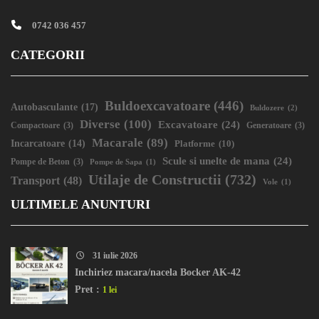
0742 036 457
CATEGORII
Buldoexcavatoare
(446)
Autobasculante
(17)
Buldozere
(2)
Diverse
(100)
Excavatoare
(24)
Compactoare
(3)
Generatoare
(3)
Macarale
(89)
Incarcatoare
(14)
Platforme
(10)
Scule si unelte de mana
(24)
Pompe de Beton
(3)
Pompe de Sapa
(1)
Utilaje de Constructii
(732)
Transport
(48)
Vole
(1)
ULTIMELE ANUNTURI
31 iulie 2026
Inchiriez macara/nacela Bocker AK-42
Pret :
1 lei