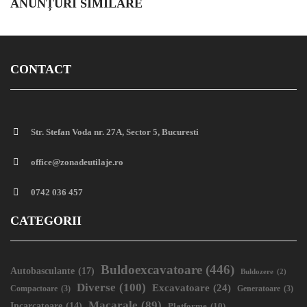
ANUNȚURI SIMILARE
CONTACT
Str. Stefan Voda nr. 27A, Sector 5, Bucuresti
office@zonadeutilaje.ro
0742 036 457
CATEGORII
Buldoexcavatoare
(446)
Autobasculante
(17)
Buldozere
(2)
Diverse
(100)
Excavatoare
(24)
Compactoare
(3)
Generatoare
(3)
Macarale
(89)
Incarcatoare
(14)
Platforme
(10)