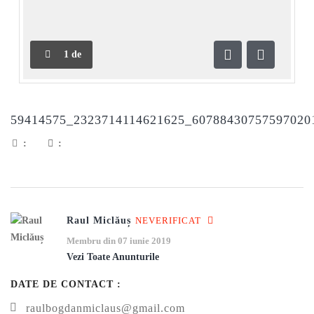
1
de
Anterioară
Următoar
59414575_2323714114621625_60788430757597020
:
:
Raul Miclăuș
NEVERIFICAT
Membru din 07 iunie 2019
Vezi Toate Anunturile
DATE DE CONTACT :
raulbogdanmiclaus@gmail.com