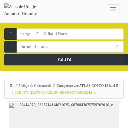
CAUTA
Utilaje de Constructii
Compresor aer ATLAS COPCO 12 bari
59414575_2323714114621625_6078843075759702016_n