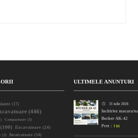
ORII
ULTIMELE ANUNTURI
lante
(17)
31 iulie 2026
xcavatoare
(446)
Inchiriez macara/na
Bocker AK-42
2)
Compactoare
(3)
Pret :
1 lei
(100)
Excavatoare
(24)
Incarcatoare
(14)
e
(3)