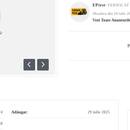
EPiese
VERIFICAT
Membru din 10 iulie 2
Vezi Toate Anunturil
Anterioară
Următoare
74
Adăugat:
29 iulie 2025
58