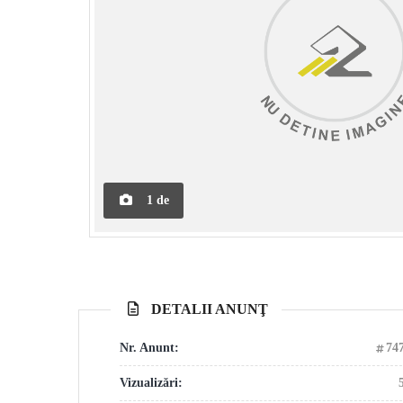
1
de
DETALII ANUNŢ
Nr. Anunt:
74
Vizualizări: