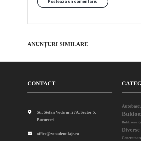
Postează un comentariu
ANUNȚURI SIMILARE
CONTACT
CATEG
Autobascu
Str. Stefan Voda nr. 27A, Sector 5,
Buldoe
Bucuresti
Buldozere
(
Diverse
office@zonadeutilaje.ro
Generatoar