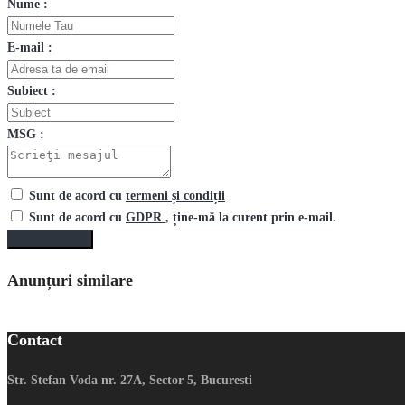
Nume :
E-mail :
Subiect :
MSG :
Sunt de acord cu
termeni și condiții
Sunt de acord cu
GDPR
, ține-mă la curent prin e-mail.
Trimite mesaj
Anunțuri similare
Contact
Str. Stefan Voda nr. 27A, Sector 5, Bucuresti