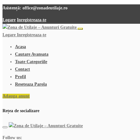
Asistență:
office@zonadeutilaje.ro
Logare
Inregistreaza-te
Logare
Inregistreaza-te
Acasa
Cautare Avansata
Toate Categoriile
Contact
Profil
Reseteaza Parola
Adauga anunt
Rețea de socializare
Follow us: