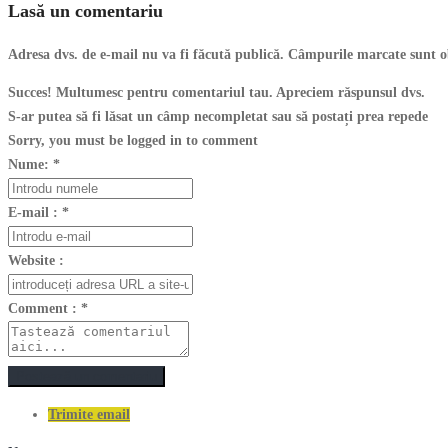
Lasă un comentariu
Adresa dvs. de e-mail nu va fi făcută publică. Câmpurile marcate sunt o
Succes! Multumesc pentru comentariul tau. Apreciem răspunsul dvs.
S-ar putea să fi lăsat un câmp necompletat sau să postați prea repede
Sorry, you must be logged in to comment
Nume:
*
E-mail :
*
Website :
Comment :
*
Postează un comentariu
Trimite email