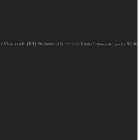
Macarale
(89)
Scule
)
Platforme
(10)
Pompe de Beton
(3)
Pompe de Sapa
(1)