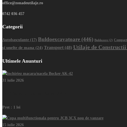
office@zonadeutilaje.ro
0742 036 457
Categorii
Buldoexcavatoare
(446)
Autobasculante
(17)
Buldozere
(2)
Compact
Utilaje de Constructii
Transport
(48)
si unelte de mana
(24)
Ultimele Anunturi
31 iulie 2026
Inchiriez macara/nacela Bocker AK-42
Pret :
1 lei
15 iulie 2026