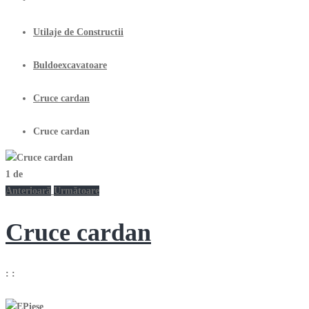
Utilaje de Constructii
Buldoexcavatoare
Cruce cardan
Cruce cardan
1
de
Anterioară
Următoare
Cruce cardan
:
: