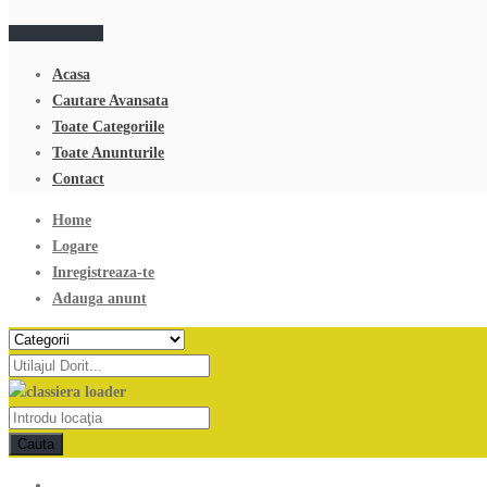
Adauga anunt
Acasa
Cautare Avansata
Toate Categoriile
Toate Anunturile
Contact
Home
Logare
Inregistreaza-te
Adauga anunt
Cauta