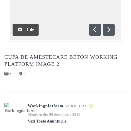
1
de
Anterioară
Următoar
CUPA DE AMESTECARE BETON WORKING
PLATFORM IMAGE 2
:
:
Workingplatform
VERIFICAT
Membru din 09 decembrie 2019
Vezi Toate Anunturile