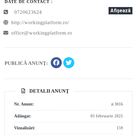
DATE DE CONTACT :
Afişează
0720623624
http://workingplatform.ro/
office@workingplatform.ro
PUBLICĂ ANUNŢ:
DETALII ANUNŢ
Nr. Anunt:
3016
Adăugat:
05 februarie 2021
Vizualizări:
159