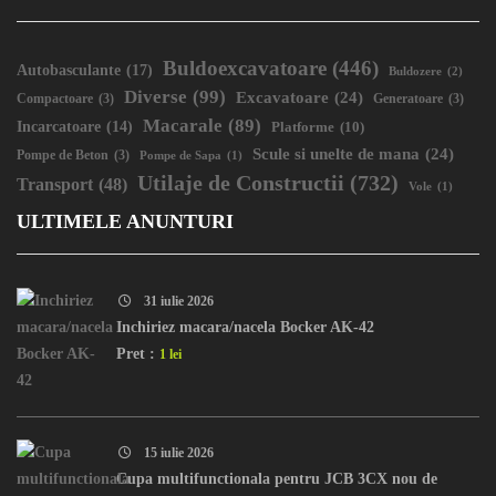
Buldoexcavatoare
(446)
Autobasculante
(17)
Buldozere
(2)
Diverse
(99)
Excavatoare
(24)
Compactoare
(3)
Generatoare
(3)
Macarale
(89)
Incarcatoare
(14)
Platforme
(10)
Scule si unelte de mana
(24)
Pompe de Beton
(3)
Pompe de Sapa
(1)
Utilaje de Constructii
(732)
Transport
(48)
Vole
(1)
ULTIMELE ANUNTURI
31 iulie 2026
Inchiriez macara/nacela Bocker AK-42
Pret :
1 lei
15 iulie 2026
Cupa multifunctionala pentru JCB 3CX nou de