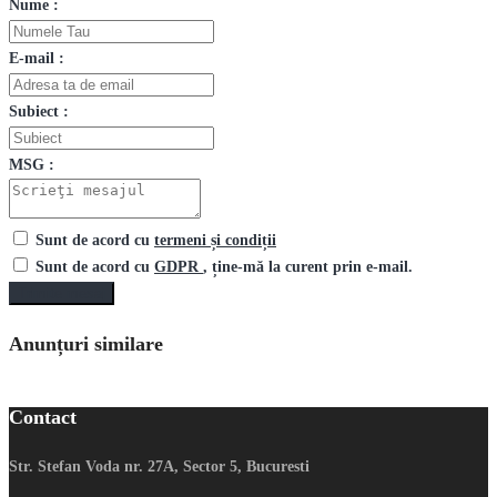
Nume :
E-mail :
Subiect :
MSG :
Sunt de acord cu
termeni și condiții
Sunt de acord cu
GDPR
, ține-mă la curent prin e-mail.
Trimite mesaj
Anunțuri similare
Contact
Str. Stefan Voda nr. 27A, Sector 5, Bucuresti