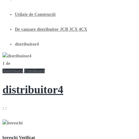
Utilaje de Constructii
De vanzare distribuitor JCB 3CX 4CX
distribuitor4
1
de
Anterioară
Următoare
distribuitor4
:
:
bereschi
Verificat