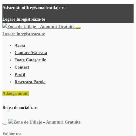
Asistență:
office@zonadeutilaje.ro
Logare
Inregistreaza-te
Logare
Inregistreaza-te
Acasa
Cautare Avansata
Toate Categoriile
Contact
Profil
Reseteaza Parola
Adauga anunt
Rețea de socializare
Follow us: