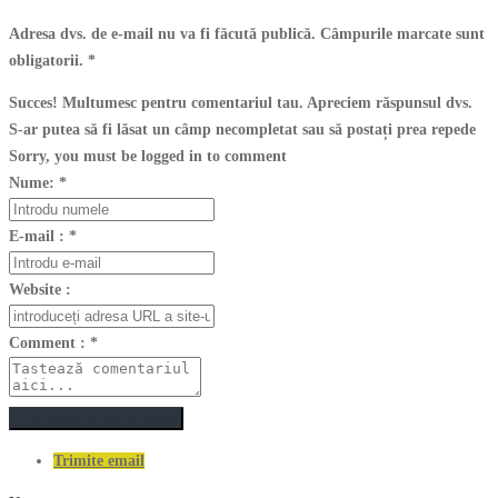
Adresa dvs. de e-mail nu va fi făcută publică. Câmpurile marcate sunt
obligatorii.
*
Succes! Multumesc pentru comentariul tau. Apreciem răspunsul dvs.
S-ar putea să fi lăsat un câmp necompletat sau să postați prea repede
Sorry, you must be logged in to comment
Nume:
*
E-mail :
*
Website :
Comment :
*
Postează un comentariu
Trimite email