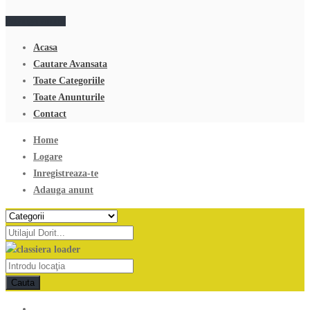
Adauga anunt
Acasa
Cautare Avansata
Toate Categoriile
Toate Anunturile
Contact
Home
Logare
Inregistreaza-te
Adauga anunt
Cauta