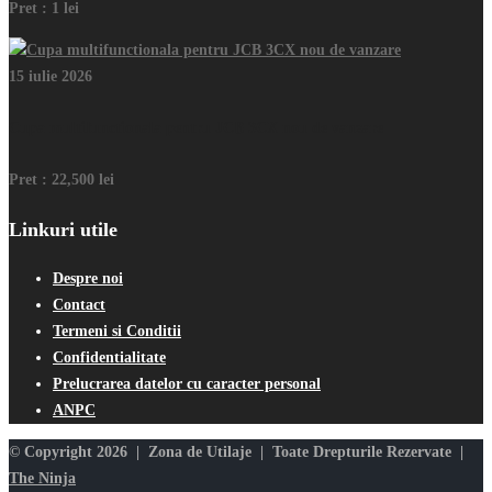
Pret :
1 lei
15 iulie 2026
Cupa multifunctionala pentru JCB 3CX nou de vanzare
Pret :
22,500 lei
Linkuri utile
Despre noi
Contact
Termeni si Conditii
Confidentialitate
Prelucrarea datelor cu caracter personal
ANPC
© Copyright 2026 | Zona de Utilaje | Toate Drepturile Rezervate |
The Ninja