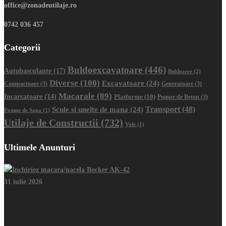
office@zonadeutilaje.ro
0742 036 457
Categorii
Buldoexcavatoare
(446)
Autobasculante
(17)
Buldozere
(2)
Diverse
(100)
Excavatoare
(24)
Compactoare
(3)
Generatoare
(3)
Macarale
(89)
Incarcatoare
(14)
Platforme
(10)
Pompe de Beton
(3)
Transport
(48)
Scule si unelte de mana
(24)
Pompe de Sapa
(1)
Utilaje de Constructii
(732)
Vole
(1)
Ultimele Anunturi
31 iulie 2026
Inchiriez macara/nacela Bocker AK-42