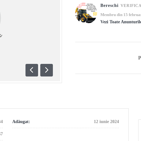
Bereschi
VERIFIC
Membru din 15 februa
Vezi Toate Anunturil
Anterioară
Următoare
34
Adăugat:
12 iunie 2024
67