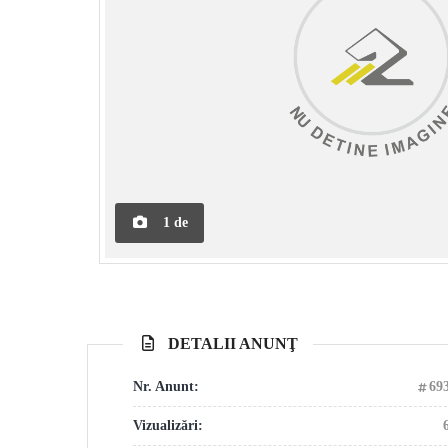
1
de
DETALII ANUNŢ
Nr. Anunt:
69
Vizualizări: