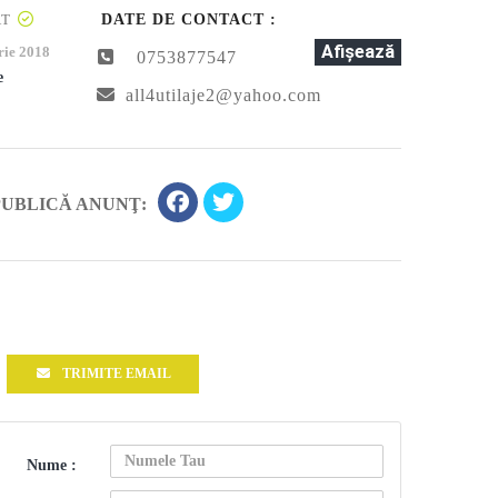
AT
DATE DE CONTACT :
Afişează
rie 2018
0753877547
e
all4utilaje2@yahoo.com
PUBLICĂ ANUNŢ:
TRIMITE EMAIL
Nume :