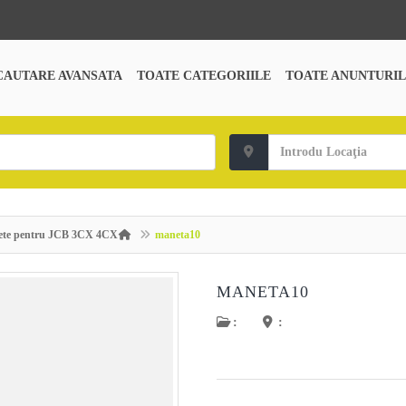
CAUTARE AVANSATA
TOATE CATEGORIILE
TOATE ANUNTURIL
anete pentru JCB 3CX 4CX
maneta10
MANETA10
:
: