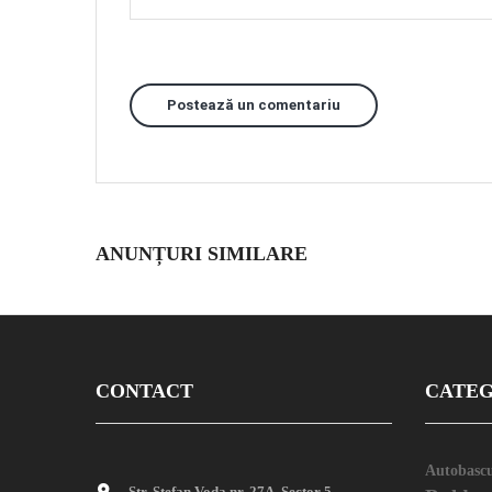
Postează un comentariu
ANUNȚURI SIMILARE
CONTACT
CATEG
Autobascu
Str. Stefan Voda nr. 27A, Sector 5,