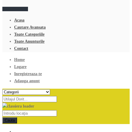
Adauga anunt
Acasa
Cautare Avansata
Toate Categoriile
Toate Anunturile
Contact
Home
Logare
Inregistreaza-te
Adauga anunt
Cauta