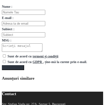
Nume :
E-mail :
Subiect :
MSG :
Sunt de acord cu
termeni și condiții
Sunt de acord cu
GDPR
, ține-mă la curent prin e-mail.
Trimite mesaj
Anunțuri similare
Contact
Str. Stefan Voda nr. 27A, Sector 5, Bucuresti