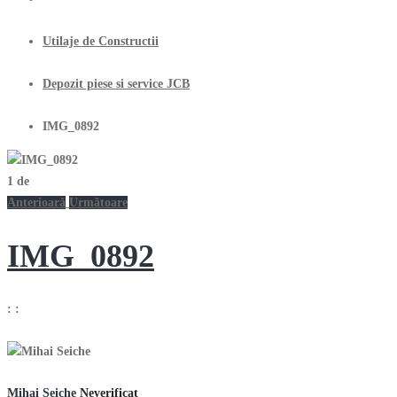
Utilaje de Constructii
Depozit piese si service JCB
IMG_0892
1
de
Anterioară
Următoare
IMG_0892
:
:
Mihai Seiche
Neverificat