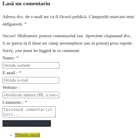
Lasă un comentariu
Adresa dvs. de e-mail nu va fi făcută publică. Câmpurile marcate sunt
obligatorii.
*
Succes! Multumesc pentru comentariul tau. Apreciem răspunsul dvs.
S-ar putea să fi lăsat un câmp necompletat sau să postați prea repede
Sorry, you must be logged in to comment
Nume:
*
E-mail :
*
Website :
Comment :
*
Postează un comentariu
Trimite email