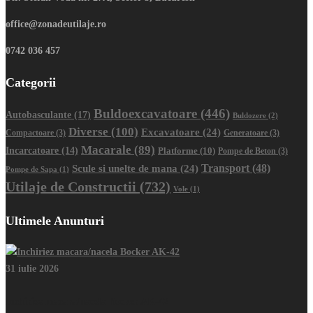
office@zonadeutilaje.ro
0742 036 457
Categorii
Buldoexcavatoare
(446)
Autobasculante
(17)
Buldozere
(2)
Diverse
(100)
Excavatoare
(24)
Compactoare
(3)
Generatoare
(3)
Macarale
(89)
Incarcatoare
(14)
Platforme
(10)
Pompe de Beton
(3)
Transport
(48)
Scule si unelte de mana
(24)
Pompe de Sapa
(1)
Utilaje de Constructii
(732)
Vole
(1)
Ultimele Anunturi
31 iulie 2026
Inchiriez macara/nacela Bocker AK-42