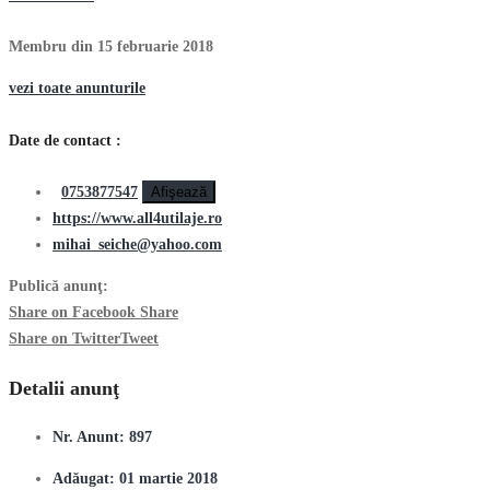
Membru din 15 februarie 2018
vezi toate anunturile
Date de contact :
0753877547
Afişează
https://www.all4utilaje.ro
mihai_seiche@yahoo.com
Publică anunţ:
Share on Facebook
Share
Share on Twitter
Tweet
Detalii anunţ
Nr. Anunt:
897
Adăugat:
01 martie 2018