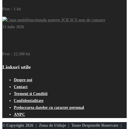
Pret :
1 lei
15 iulie 2026
Cupa multifunctionala pentru JCB 3CX nou de vanzare
Pret :
22,500 lei
Linkuri utile
Despre noi
Contact
Termeni si Conditii
Confidentialitate
Prelucrarea datelor cu caracter personal
ANPC
© Copyright 2026 | Zona de Utilaje | Toate Drepturile Rezervate |