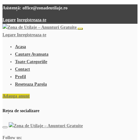
Asistență:
office@zonadeutilaje.ro
Logare
Inregistreaza-te
Logare
Inregistreaza-te
Acasa
Cautare Avansata
Toate Categoriile
Contact
Profil
Reseteaza Parola
Adauga anunt
Rețea de socializare
Follow us: