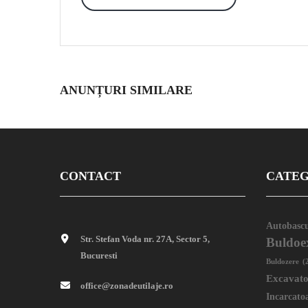
ANUNȚURI SIMILARE
CONTACT
CATEG
Autobascu
Str. Stefan Voda nr. 27A, Sector 5,
Buldoe
Bucuresti
Buldozere
(
Excavat
office@zonadeutilaje.ro
Incarcato