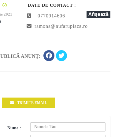
T
DATE DE CONTACT :
Afişează
ie 2021
0770914606
e
ramona@nufaruplaza.ro
PUBLICĂ ANUNŢ:
TRIMITE EMAIL
Nume :