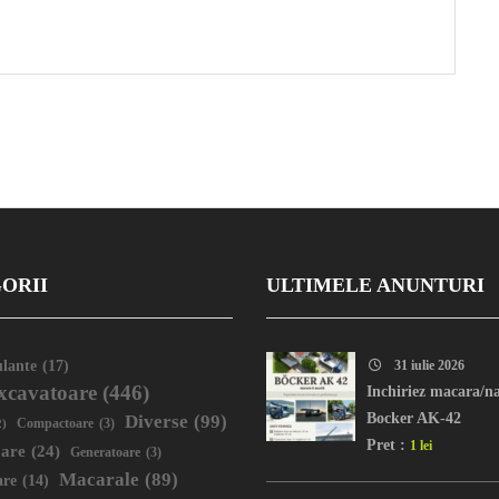
ORII
ULTIMELE ANUNTURI
lante
(17)
31 iulie 2026
xcavatoare
(446)
Inchiriez macara/na
Bocker AK-42
Diverse
(99)
2)
Compactoare
(3)
Pret :
1 lei
oare
(24)
Generatoare
(3)
Macarale
(89)
are
(14)