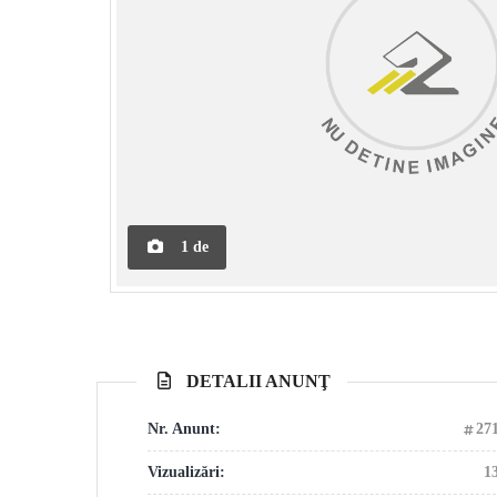
1
de
DETALII ANUNŢ
Nr. Anunt:
27
Vizualizări:
1