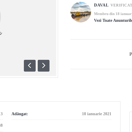
DAVAL
VERIFICA
Membru din 18 ianuar
Vezi Toate Anunturil
Anterioară
Următoare
13
Adăugat:
18 ianuarie 2021
38