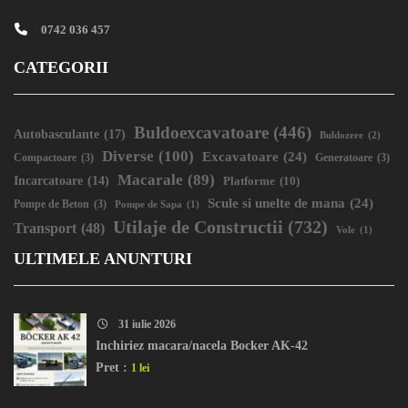
0742 036 457
CATEGORII
Buldoexcavatoare
(446)
Autobasculante
(17)
Buldozere
(2)
Diverse
(100)
Excavatoare
(24)
Compactoare
(3)
Generatoare
(3)
Macarale
(89)
Incarcatoare
(14)
Platforme
(10)
Scule si unelte de mana
(24)
Pompe de Beton
(3)
Pompe de Sapa
(1)
Utilaje de Constructii
(732)
Transport
(48)
Vole
(1)
ULTIMELE ANUNTURI
31 iulie 2026
Inchiriez macara/nacela Bocker AK-42
Pret :
1 lei