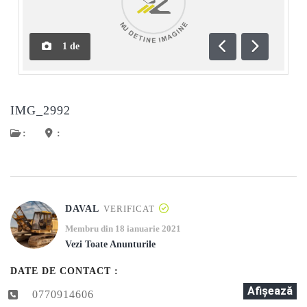
1
de
Anterioară
Următoar
IMG_2992
:
:
DAVAL
VERIFICAT
Membru din 18 ianuarie 2021
Vezi Toate Anunturile
DATE DE CONTACT :
Afişează
0770914606