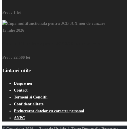
Pret :
1 lei
15 iulie 2026
Cupa multifunctionala pentru JCB 3CX nou de vanzare
Pret :
22,500 lei
Linkuri utile
Despre noi
Contact
Termeni si Conditii
Confidentialitate
Prelucrarea datelor cu caracter personal
ANPC
© Copyright 2026 | Zona de Utilaje | Toate Drepturile Rezervate |