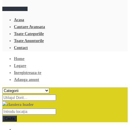
Adauga anunt
Acasa
Cautare Avansata
Toate Categoriile
Toate Anunturile
Contact
Home
Logare
Inregistreaza-te
Adauga anunt
Cauta