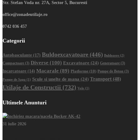
Str. Stefan Voda nr. 27A, Sector 5, Bucuresti
office@zonadeutilaje.ro
0742 036 457
Categorii
Buldoexcavatoare
(446)
Autobasculante
(17)
Buldozere
(2)
Diverse
(100)
Excavatoare
(24)
Compactoare
(3)
Generatoare
(3)
Macarale
(89)
Incarcatoare
(14)
Platforme
(10)
Pompe de Beton
(3)
Transport
(48)
Scule si unelte de mana
(24)
Pompe de Sapa
(1)
Utilaje de Constructii
(732)
Vole
(1)
Ultimele Anunturi
31 iulie 2026
Inchiriez macara/nacela Bocker AK-42