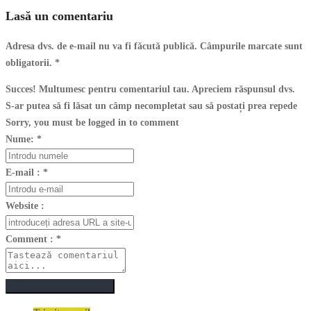
Lasă un comentariu
Adresa dvs. de e-mail nu va fi făcută publică. Câmpurile marcate sunt
obligatorii.
*
Succes! Multumesc pentru comentariul tau. Apreciem răspunsul dvs.
S-ar putea să fi lăsat un câmp necompletat sau să postați prea repede
Sorry, you must be logged in to comment
Nume:
*
E-mail :
*
Website :
Comment :
*
Postează un comentariu