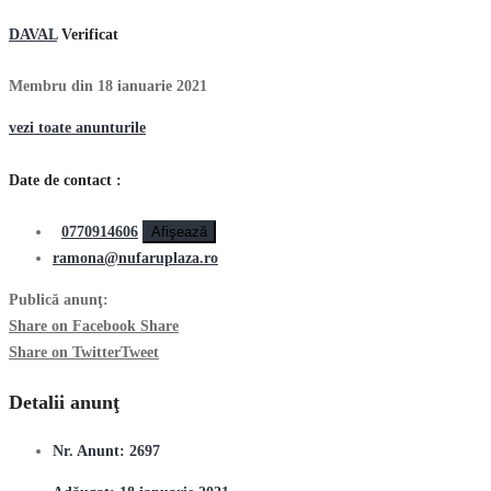
DAVAL
Verificat
Membru din 18 ianuarie 2021
vezi toate anunturile
Date de contact :
0770914606
Afişează
ramona@nufaruplaza.ro
Publică anunţ:
Share on Facebook
Share
Share on Twitter
Tweet
Detalii anunţ
Nr. Anunt:
2697