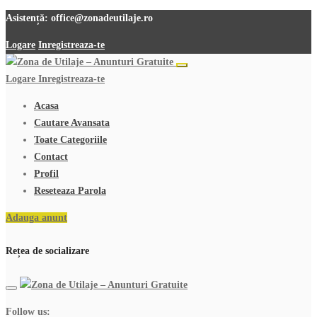
Asistență:
office@zonadeutilaje.ro
Logare
Inregistreaza-te
Logare
Inregistreaza-te
Acasa
Cautare Avansata
Toate Categoriile
Contact
Profil
Reseteaza Parola
Adauga anunt
Rețea de socializare
Follow us: