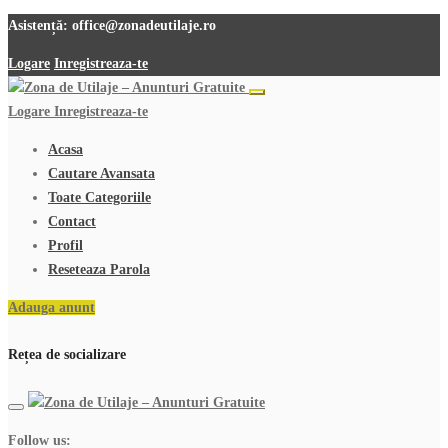
Asistență:
office@zonadeutilaje.ro
Logare
Inregistreaza-te
Logare
Inregistreaza-te
Acasa
Cautare Avansata
Toate Categoriile
Contact
Profil
Reseteaza Parola
Adauga anunt
Rețea de socializare
Follow us: