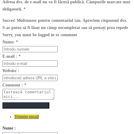
Adresa dvs. de e-mail nu va fi făcută publică. Câmpurile marcate sunt
obligatorii.
*
Succes! Multumesc pentru comentariul tau. Apreciem răspunsul dvs.
S-ar putea să fi lăsat un câmp necompletat sau să postați prea repede
Sorry, you must be logged in to comment
Nume:
*
E-mail :
*
Website :
Comment :
*
Postează un comentariu
Trimite email
Nume :