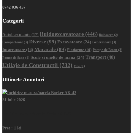
0742 036 457
Categorii
Buldoexcavatoare
(446)
Autobasculante
(17)
Buldozere
(2)
Diverse
(99)
Excavatoare
(24)
Compactoare
(3)
Generatoare
(3)
Macarale
(89)
Incarcatoare
(14)
Platforme
(10)
Pompe de Beton
(3)
Transport
(48)
Scule si unelte de mana
(24)
Pompe de Sapa
(1)
Utilaje de Constructii
(732)
Vole
(1)
Ultimele Anunturi
31 iulie 2026
Inchiriez macara/nacela Bocker AK-42
Pret :
1 lei