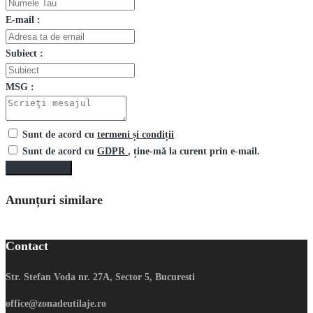
E-mail :
Subiect :
MSG :
Sunt de acord cu
termeni și condiții
Sunt de acord cu
GDPR
, ține-mă la curent prin e-mail.
Trimite mesaj
Anunțuri similare
Contact
Str. Stefan Voda nr. 27A, Sector 5, Bucuresti
office@zonadeutilaje.ro