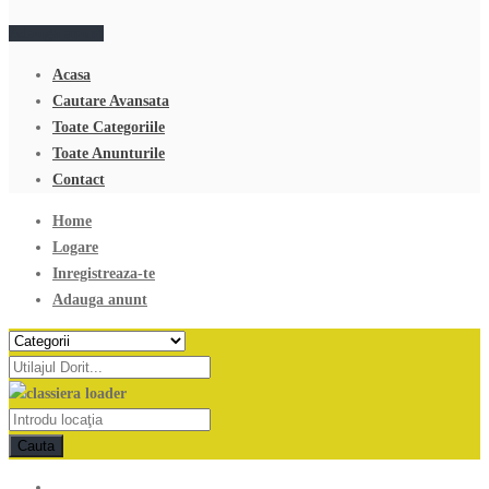
Adauga anunt
Acasa
Cautare Avansata
Toate Categoriile
Toate Anunturile
Contact
Home
Logare
Inregistreaza-te
Adauga anunt
Cauta