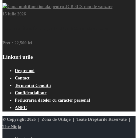
15 iulie 2026
Cupa multifunctionala pentru JCB 3CX nou de vanzare
Pret :
22,500 lei
Linkuri utile
Despre noi
Contact
Termeni si Conditii
Confidentialitate
Prelucrarea datelor cu caracter personal
ANPC
© Copyright 2026 | Zona de Utilaje | Toate Drepturile Rezervate |
The Ninja