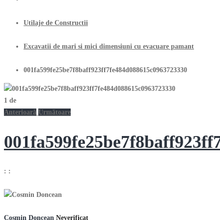
Utilaje de Constructii
Excavatii de mari si mici dimensiuni cu evacuare pamant
001fa599fe25be7f8baff923ff7fe484d088615c0963723330
1
de
Anterioară
Următoare
001fa599fe25be7f8baff923f
:
:
Cosmin Doncean
Neverificat