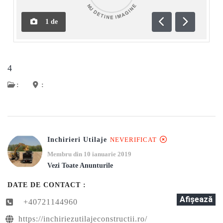
1
de
Anterioară
Următoar
4
:
:
Inchirieri Utilaje
NEVERIFICAT
Membru din 10 ianuarie 2019
Vezi Toate Anunturile
DATE DE CONTACT :
Afişează
+40721144960
https://inchiriezutilajeconstructii.ro/