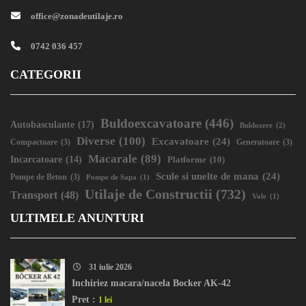
office@zonadeutilaje.ro
0742 036 457
CATEGORII
Buldoexcavatoare
(446)
Autobasculante
(17)
Buldozere
(2)
Diverse
(100)
Excavatoare
(24)
Compactoare
(3)
Generatoare
(3)
Macarale
(89)
Incarcatoare
(14)
Platforme
(10)
Scule si unelte de mana
(24)
Pompe de Beton
(3)
Pompe de Sapa
(1)
Utilaje de Constructii
(732)
Transport
(48)
Vole
(1)
ULTIMELE ANUNTURI
31 iulie 2026
Inchiriez macara/nacela Bocker AK-42
Pret :
1 lei