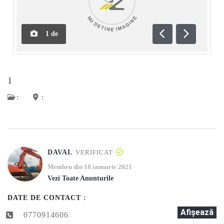
1
de
Anterioară
Următoar
1
:
:
DAVAL
VERIFICAT
Membru din 18 ianuarie 2021
Vezi Toate Anunturile
DATE DE CONTACT :
Afişează
0770914606