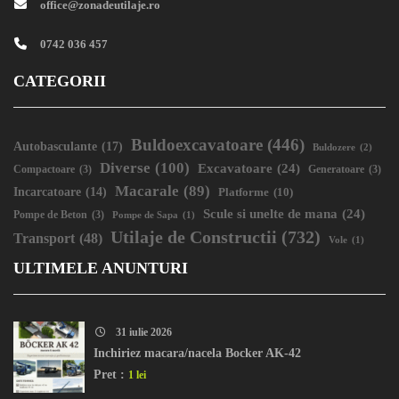
office@zonadeutilaje.ro
0742 036 457
CATEGORII
Buldoexcavatoare
(446)
Autobasculante
(17)
Buldozere
(2)
Diverse
(100)
Excavatoare
(24)
Compactoare
(3)
Generatoare
(3)
Macarale
(89)
Incarcatoare
(14)
Platforme
(10)
Scule si unelte de mana
(24)
Pompe de Beton
(3)
Pompe de Sapa
(1)
Utilaje de Constructii
(732)
Transport
(48)
Vole
(1)
ULTIMELE ANUNTURI
31 iulie 2026
Inchiriez macara/nacela Bocker AK-42
Pret :
1 lei