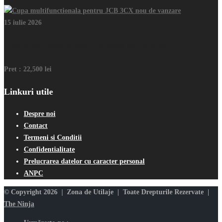
15 iulie 2026
Cupa multifunctionala pentru JCB 3CX nou de vanzare
Pret :
22,500 lei
Linkuri utile
Despre noi
Contact
Termeni si Conditii
Confidentialitate
Prelucrarea datelor cu caracter personal
ANPC
© Copyright 2026 | Zona de Utilaje | Toate Drepturile Rezervate |
The Ninja