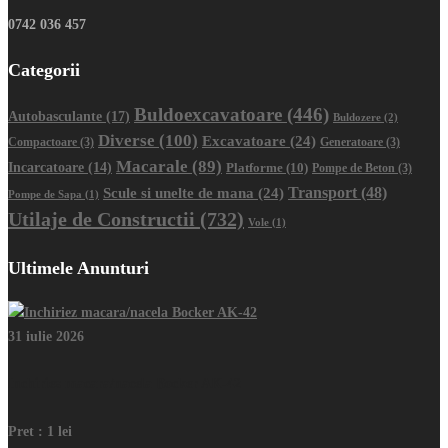
0742 036 457
Categorii
Buldoexcavatoare
(446)
Autobasculante
(17)
Buldozere
(2)
Diverse
(100)
Excavatoare
(24)
Compactoare
(3)
Generatoare
(3)
Macarale
(89)
Incarcatoare
(14)
Platforme
(10)
Pompe de Beton
(3)
Transport
(48)
Scule si unelte de mana
(24)
Pompe de Sapa
(1)
Utilaje de Constructii
(732)
Vole
(1)
Ultimele Anunturi
31 iulie 2026
Inchiriez macara/nacela Bocker AK-42
Pret :
1 lei