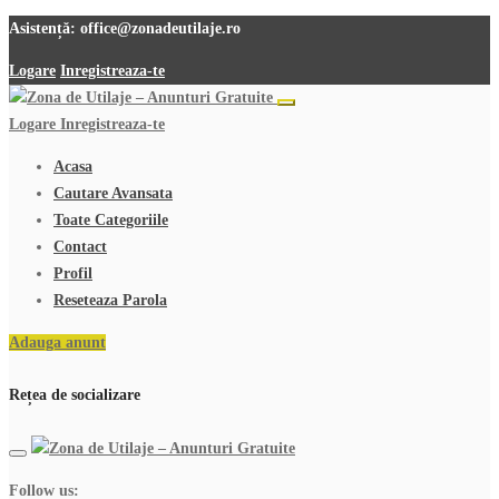
Asistență:
office@zonadeutilaje.ro
Logare
Inregistreaza-te
Logare
Inregistreaza-te
Acasa
Cautare Avansata
Toate Categoriile
Contact
Profil
Reseteaza Parola
Adauga anunt
Rețea de socializare
Follow us: