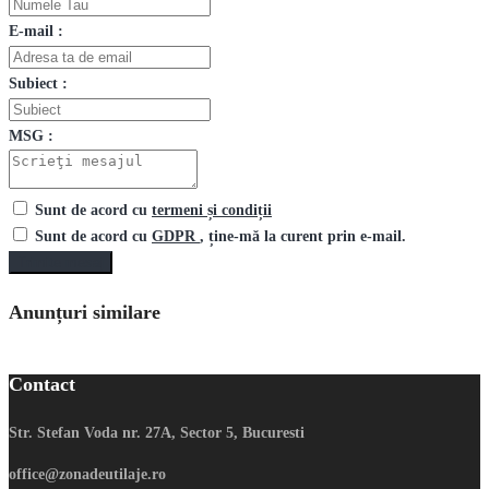
E-mail :
Subiect :
MSG :
Sunt de acord cu
termeni și condiții
Sunt de acord cu
GDPR
, ține-mă la curent prin e-mail.
Trimite mesaj
Anunțuri similare
Contact
Str. Stefan Voda nr. 27A, Sector 5, Bucuresti
office@zonadeutilaje.ro