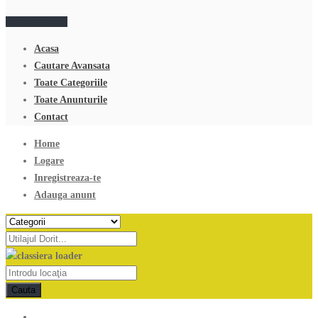
Adauga anunt
Acasa
Cautare Avansata
Toate Categoriile
Toate Anunturile
Contact
Home
Logare
Inregistreaza-te
Adauga anunt
Cauta