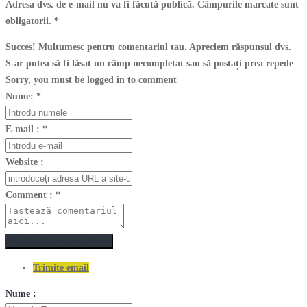
Adresa dvs. de e-mail nu va fi făcută publică. Câmpurile marcate sunt
obligatorii.
*
Succes! Multumesc pentru comentariul tau. Apreciem răspunsul dvs.
S-ar putea să fi lăsat un câmp necompletat sau să postați prea repede
Sorry, you must be logged in to comment
Nume:
*
E-mail :
*
Website :
Comment :
*
Postează un comentariu
Trimite email
Nume :