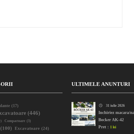
ORII
ULTIMELE ANUNTURI
lante
(17)
31 iulie 2026
xcavatoare
(446)
Inchiriez macara/na
Bocker AK-42
2)
Compactoare
(3)
Pret :
1 lei
(100)
Excavatoare
(24)