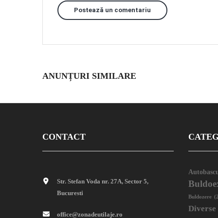
Postează un comentariu
ANUNȚURI SIMILARE
CONTACT
CATEG
Autobascu
Str. Stefan Voda nr. 27A, Sector 5,
Buldoe
Bucuresti
Buldozere
(
Diverse
office@zonadeutilaje.ro