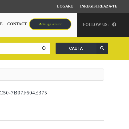
LOGARE
INREGISTREAZA-TE
E
CONTACT
Adauga anunt
FOLLOW US:
CAUTA
C50-7B07F604E375