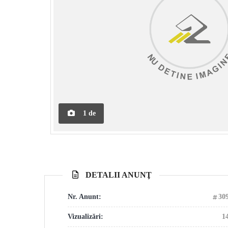
1
de
DETALII ANUNŢ
Nr. Anunt:
30
Vizualizări:
1