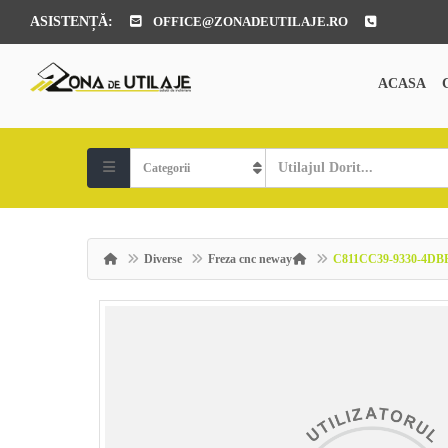
ASISTENȚĂ:
OFFICE@ZONADEUTILAJE.RO
ACASA
Diverse
Freza cnc neway
C811CC39-9330-4DBF