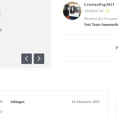
CristinaPop2021
VERIFICAT
Membru din 19 ianuar
Vezi Toate Anunturil
Anterioară
Următoare
96
Adăugat:
14 februarie 2021
47