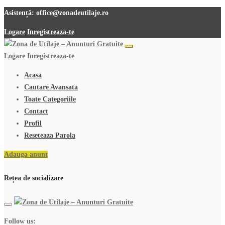
Asistență:
office@zonadeutilaje.ro
Logare
Inregistreaza-te
Logare
Inregistreaza-te
Acasa
Cautare Avansata
Toate Categoriile
Contact
Profil
Reseteaza Parola
Adauga anunt
Rețea de socializare
Follow us: