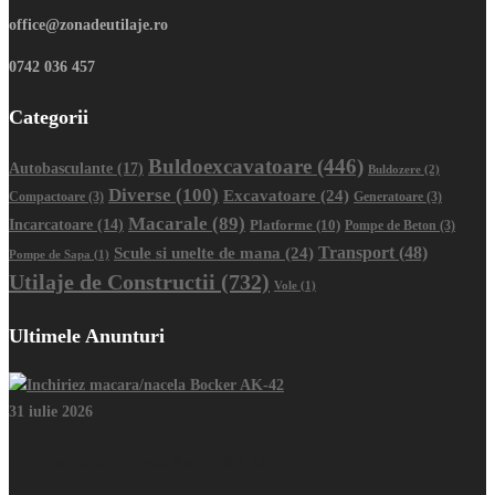
office@zonadeutilaje.ro
0742 036 457
Categorii
Buldoexcavatoare
(446)
Autobasculante
(17)
Buldozere
(2)
Diverse
(100)
Excavatoare
(24)
Compactoare
(3)
Generatoare
(3)
Macarale
(89)
Incarcatoare
(14)
Platforme
(10)
Pompe de Beton
(3)
Transport
(48)
Scule si unelte de mana
(24)
Pompe de Sapa
(1)
Utilaje de Constructii
(732)
Vole
(1)
Ultimele Anunturi
31 iulie 2026
Inchiriez macara/nacela Bocker AK-42