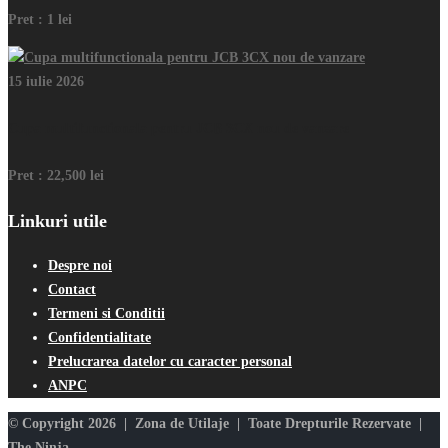
Pret :
1 lei
15 iulie 2026
Cupa multifunctionala pentru JCB 3CX nou de vanzare
Pret :
22,500 lei
Linkuri utile
Despre noi
Contact
Termeni si Conditii
Confidentialitate
Prelucrarea datelor cu caracter personal
ANPC
© Copyright 2026 | Zona de Utilaje | Toate Drepturile Rezervate |
The Ninja