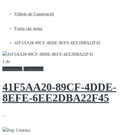
Utilaje de Constructii
Freza cnc noua
41F5AA20-89CF-4DDE-8EFE-6EE2DBA22F45
1
de
Anterioară
Următoare
41F5AA20-89CF-4DDE-
8EFE-6EE2DBA22F45
:
: