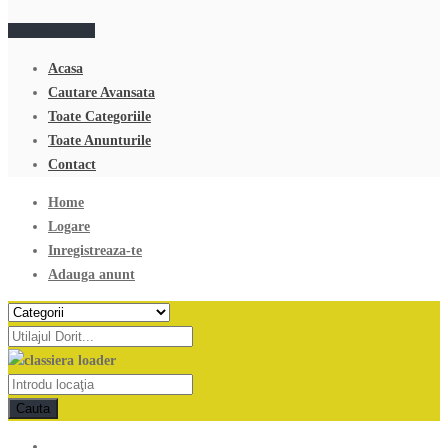
Adauga anunt
Acasa
Cautare Avansata
Toate Categoriile
Toate Anunturile
Contact
Home
Logare
Inregistreaza-te
Adauga anunt
Cauta