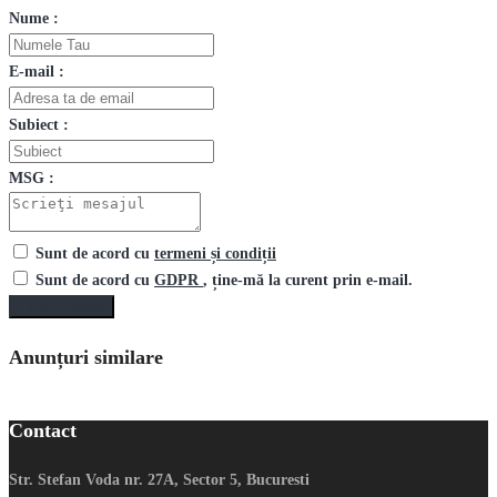
Nume :
E-mail :
Subiect :
MSG :
Sunt de acord cu
termeni și condiții
Sunt de acord cu
GDPR
, ține-mă la curent prin e-mail.
Trimite mesaj
Anunțuri similare
Contact
Str. Stefan Voda nr. 27A, Sector 5, Bucuresti