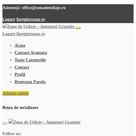
Asistență:
office@zonadeutilaje.ro
Logare
Inregistreaza-te
Logare
Inregistreaza-te
Acasa
Cautare Avansata
Toate Categoriile
Contact
Profil
Reseteaza Parola
Adauga anunt
Rețea de socializare
Follow us: