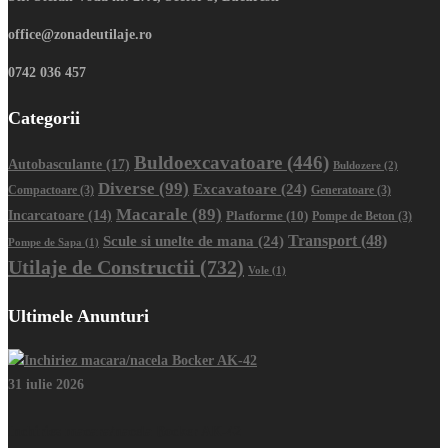
office@zonadeutilaje.ro
0742 036 457
Categorii
Buldoexcavatoare
(446)
Autobasculante
(17)
Buldozere
(2)
Diverse
(99)
Excavatoare
(24)
Compactoare
(3)
Generatoare
(3)
Macarale
(89)
Incarcatoare
(14)
Platforme
(10)
Pompe de Beton
(3)
Transport
(48)
Scule si unelte de mana
(24)
Pompe de Sapa
(1)
Utilaje de Constructii
(732)
Vole
(1)
Ultimele Anunturi
31 iulie 2026
Inchiriez macara/nacela Bocker AK-42