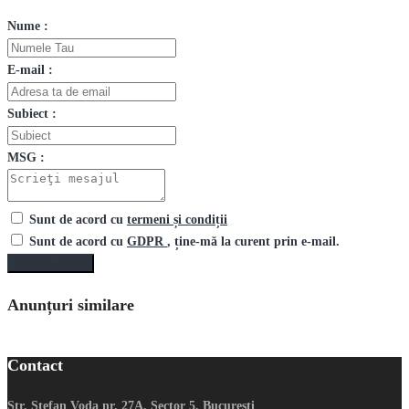
Nume :
E-mail :
Subiect :
MSG :
Sunt de acord cu
termeni și condiții
Sunt de acord cu
GDPR
, ține-mă la curent prin e-mail.
Trimite mesaj
Anunțuri similare
Contact
Str. Stefan Voda nr. 27A, Sector 5, Bucuresti