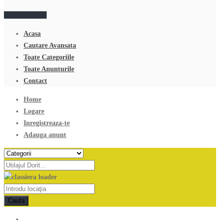
Adauga anunt
Acasa
Cautare Avansata
Toate Categoriile
Toate Anunturile
Contact
Home
Logare
Inregistreaza-te
Adauga anunt
Cauta