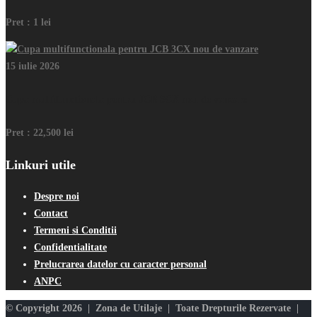
Pret :
1 lei
15 iulie 2026
Cupa multifunctionala pentru JCB 3CX nou de vanzare
Pret :
22,500 lei
Linkuri utile
Despre noi
Contact
Termeni si Conditii
Confidentialitate
Prelucrarea datelor cu caracter personal
ANPC
© Copyright 2026 | Zona de Utilaje | Toate Drepturile Rezervate |