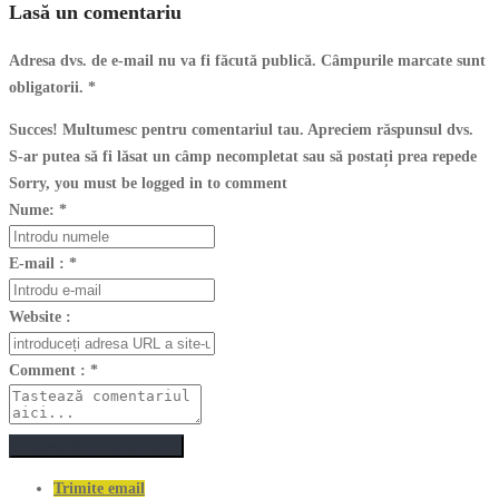
Lasă un comentariu
Adresa dvs. de e-mail nu va fi făcută publică. Câmpurile marcate sunt
obligatorii.
*
Succes! Multumesc pentru comentariul tau. Apreciem răspunsul dvs.
S-ar putea să fi lăsat un câmp necompletat sau să postați prea repede
Sorry, you must be logged in to comment
Nume:
*
E-mail :
*
Website :
Comment :
*
Postează un comentariu
Trimite email