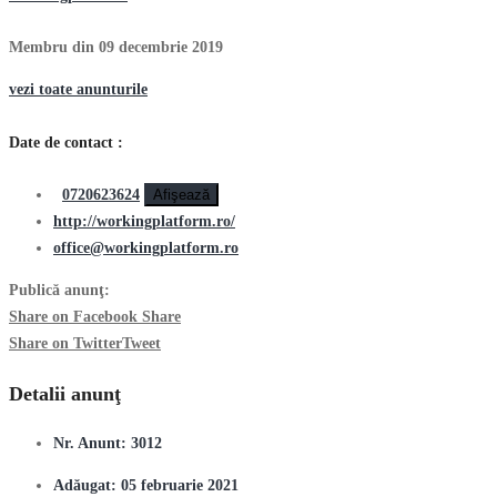
Membru din 09 decembrie 2019
vezi toate anunturile
Date de contact :
0720623624
Afişează
http://workingplatform.ro/
office@workingplatform.ro
Publică anunţ:
Share on Facebook
Share
Share on Twitter
Tweet
Detalii anunţ
Nr. Anunt:
3012
Adăugat:
05 februarie 2021