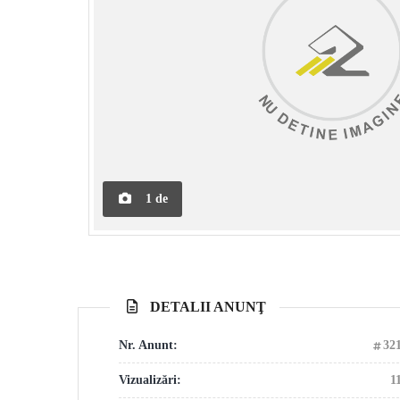
1
de
DETALII ANUNŢ
Nr. Anunt:
32
Vizualizări:
1