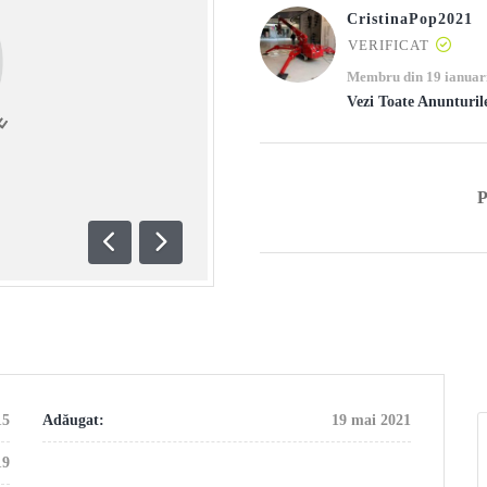
CristinaPop2021
VERIFICAT
Membru din 19 ianuar
Vezi Toate Anunturil
Anterioară
Următoare
15
Adăugat:
19 mai 2021
19