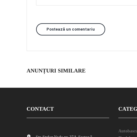
Postează un comentariu
ANUNȚURI SIMILARE
CONTACT
CATEG
Autobascu
Str. Stefan Voda nr. 27A, Sector 5,