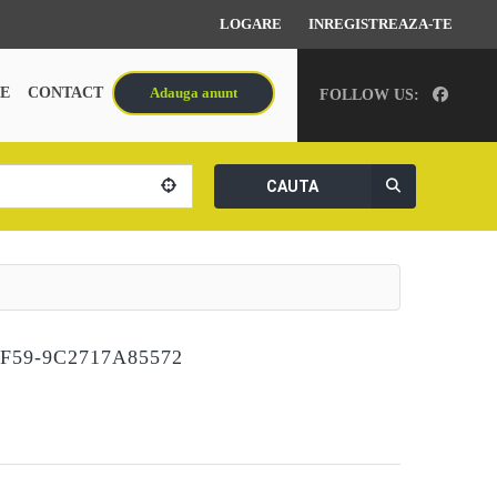
LOGARE
INREGISTREAZA-TE
E
CONTACT
Adauga anunt
FOLLOW US:
CAUTA
F59-9C2717A85572