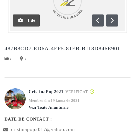
1
de
Anterioară
Următoar
487B8CD7-ED6A-4EF5-81EB-B118D846E901
:
:
CristinaPop2021
VERIFICAT
Membru din 19 ianuarie 2021
Vezi Toate Anunturile
DATE DE CONTACT :
cristinapop2017@yahoo.com