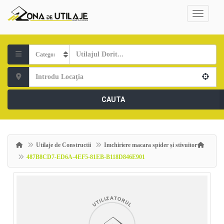
CAUTA
Utilaje de Constructii
Imchiriere macara spider și stivuitor
487B8CD7-ED6A-4EF5-81EB-B118D846E901