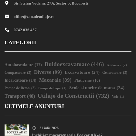
Str. Stefan Voda nr. 27A, Sector 5, Bucuresti
office@zonadeutilaje.ro
0742 036 457
CATEGORII
Buldoexcavatoare
(446)
Autobasculante
(17)
Buldozere
(2)
Diverse
(99)
Excavatoare
(24)
Compactoare
(3)
Generatoare
(3)
Macarale
(89)
Incarcatoare
(14)
Platforme
(10)
Scule si unelte de mana
(24)
Pompe de Beton
(3)
Pompe de Sapa
(1)
Utilaje de Constructii
(732)
Transport
(48)
Vole
(1)
ULTIMELE ANUNTURI
31 iulie 2026
Inchiriez macara/nacela Bocker AK-42