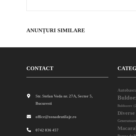
ANUNȚURI SIMILARE
CONTACT
CATEG
Autobascu
Str. Stefan Voda nr. 27A, Sector 5,
Buldoe
Bucuresti
Buldozere
(
Diverse
office@zonadeutilaje.ro
Generatoar
Macara
0742 036 457