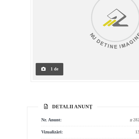
1
de
DETALII ANUNŢ
Nr. Anunt:
28
Vizualizări:
1