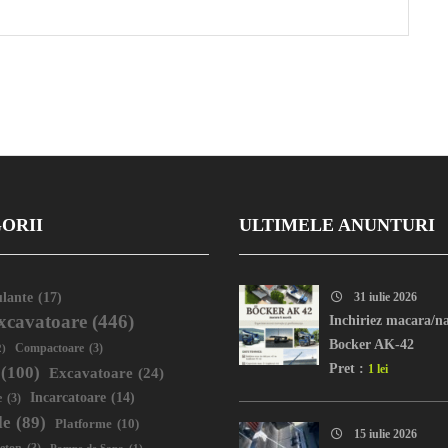
ORII
ULTIMELE ANUNTURI
lante
(17)
31 iulie 2026
xcavatoare
(446)
Inchiriez macara/na
Bocker AK-42
2)
Compactoare
(3)
Pret :
1 lei
(100)
Excavatoare
(24)
Incarcatoare
(14)
e
(3)
le
(89)
Platforme
(10)
15 iulie 2026