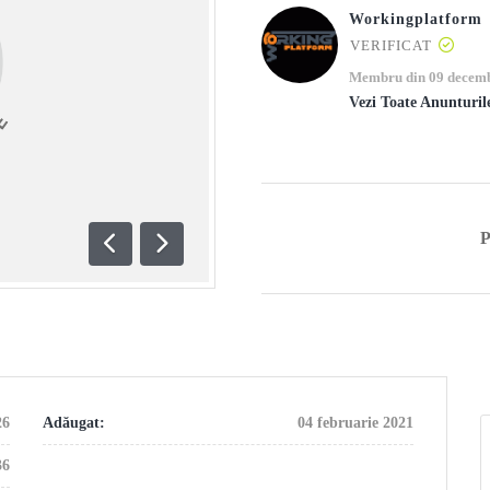
Workingplatform
VERIFICAT
Membru din 09 decemb
Vezi Toate Anunturil
Anterioară
Următoare
26
Adăugat:
04 februarie 2021
36