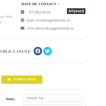
DATE DE CONTACT :
Afişează
0720623624
rie 2019
http://workingplatform.ro/
e
office@workingplatform.ro
PUBLICĂ ANUNŢ:
TRIMITE EMAIL
Nume :