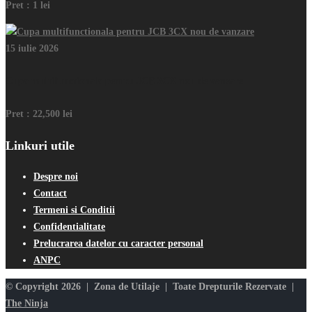
Pret :
1 lei
15 iulie 2026
Cupa multifunctionala pentru JCB 3CX nou de vanzare
Pret :
22,500 lei
Linkuri utile
Despre noi
Contact
Termeni si Conditii
Confidentialitate
Prelucrarea datelor cu caracter personal
ANPC
© Copyright 2026 | Zona de Utilaje | Toate Drepturile Rezervate |
The Ninja