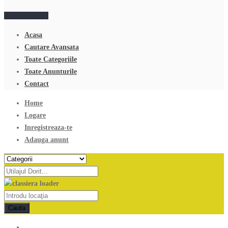
Adauga anunt
Acasa
Cautare Avansata
Toate Categoriile
Toate Anunturile
Contact
Home
Logare
Inregistreaza-te
Adauga anunt
Cauta