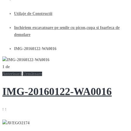
Utilaje de Constructii
Inchiriem excavatoare pe senile cu picon,cupa si foarfeca de
demolare
IMG-20160122-WA0016
1
de
Anterioară
Următoare
IMG-20160122-WA0016
:
: