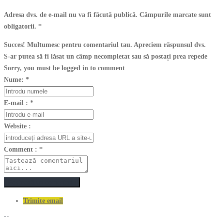
Adresa dvs. de e-mail nu va fi făcută publică. Câmpurile marcate sunt
obligatorii.
*
Succes! Multumesc pentru comentariul tau. Apreciem răspunsul dvs.
S-ar putea să fi lăsat un câmp necompletat sau să postați prea repede
Sorry, you must be logged in to comment
Nume:
*
E-mail :
*
Website :
Comment :
*
Postează un comentariu
Trimite email