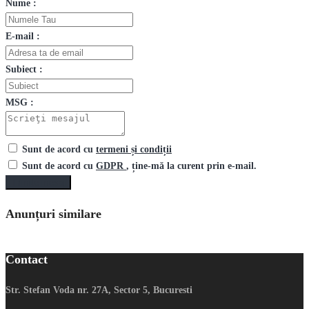
Nume :
E-mail :
Subiect :
MSG :
Sunt de acord cu
termeni și condiții
Sunt de acord cu
GDPR
, ține-mă la curent prin e-mail.
Trimite mesaj
Anunțuri similare
Contact
Str. Stefan Voda nr. 27A, Sector 5, Bucuresti