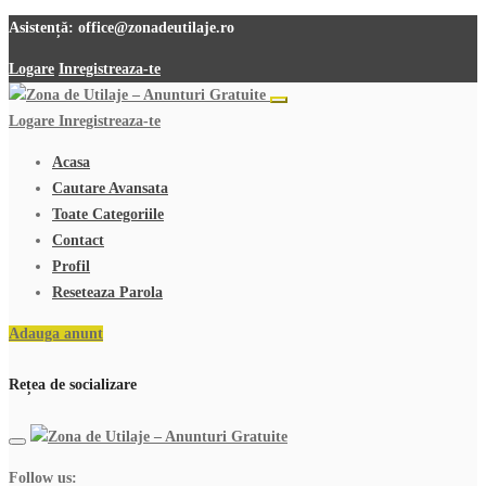
Asistență:
office@zonadeutilaje.ro
Logare
Inregistreaza-te
Logare
Inregistreaza-te
Acasa
Cautare Avansata
Toate Categoriile
Contact
Profil
Reseteaza Parola
Adauga anunt
Rețea de socializare
Follow us: