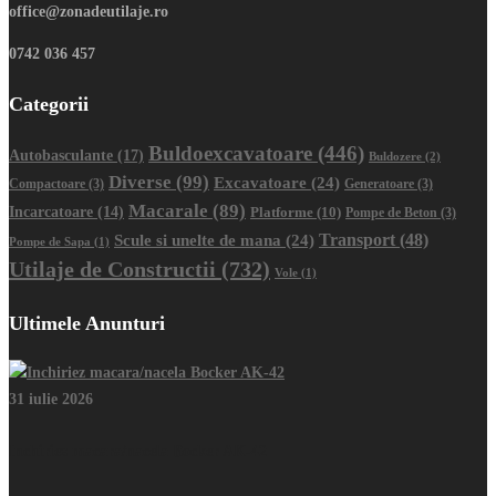
office@zonadeutilaje.ro
0742 036 457
Categorii
Buldoexcavatoare
(446)
Autobasculante
(17)
Buldozere
(2)
Diverse
(99)
Excavatoare
(24)
Compactoare
(3)
Generatoare
(3)
Macarale
(89)
Incarcatoare
(14)
Platforme
(10)
Pompe de Beton
(3)
Transport
(48)
Scule si unelte de mana
(24)
Pompe de Sapa
(1)
Utilaje de Constructii
(732)
Vole
(1)
Ultimele Anunturi
31 iulie 2026
Inchiriez macara/nacela Bocker AK-42