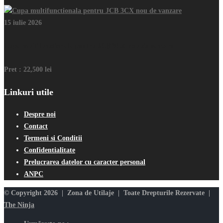
15 iulie 2026
Cupa multifunctionala pentru JCB 3CX nou de vanzare
Pret :
22,500 lei
Linkuri utile
Despre noi
Contact
Termeni si Conditii
Confidentialitate
Prelucrarea datelor cu caracter personal
ANPC
© Copyright 2026 | Zona de Utilaje | Toate Drepturile Rezervate |
The Ninja