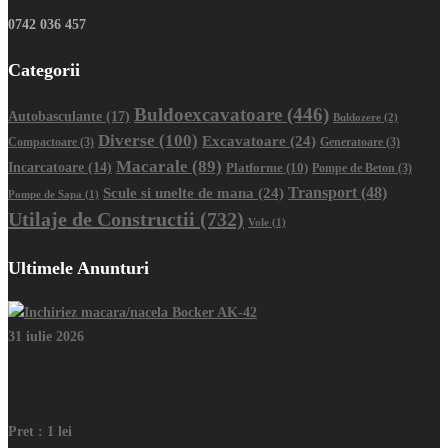
0742 036 457
Categorii
Buldoexcavatoare
(446)
Autobasculante
(17)
Buldozere
(2)
Diverse
(100)
Excavatoare
(24)
Compactoare
(3)
Generatoare
(3)
Macarale
(89)
Incarcatoare
(14)
Platforme
(10)
Pompe de Beton
(3)
Transport
(48)
Scule si unelte de mana
(24)
Pompe de Sapa
(1)
Utilaje de Constructii
(732)
Vole
(1)
Ultimele Anunturi
31 iulie 2026
Inchiriez macara/nacela Bocker AK-42
Pret :
1 lei