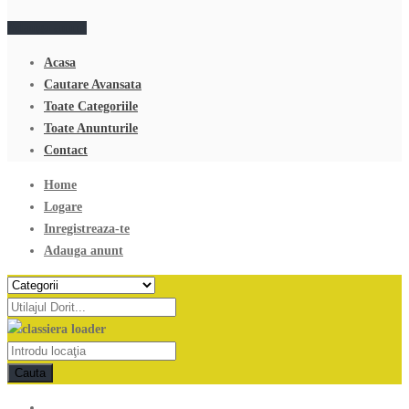
Adauga anunt
Acasa
Cautare Avansata
Toate Categoriile
Toate Anunturile
Contact
Home
Logare
Inregistreaza-te
Adauga anunt
Cauta