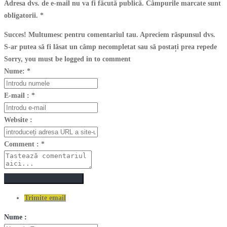
Adresa dvs. de e-mail nu va fi făcută publică. Câmpurile marcate sunt
obligatorii.
*
Succes! Multumesc pentru comentariul tau. Apreciem răspunsul dvs.
S-ar putea să fi lăsat un câmp necompletat sau să postați prea repede
Sorry, you must be logged in to comment
Nume:
*
E-mail :
*
Website :
Comment :
*
Postează un comentariu
Trimite email
Nume :