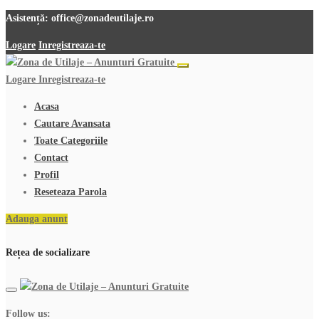
Asistență:
office@zonadeutilaje.ro
Logare
Inregistreaza-te
Logare
Inregistreaza-te
Acasa
Cautare Avansata
Toate Categoriile
Contact
Profil
Reseteaza Parola
Adauga anunt
Rețea de socializare
Follow us: