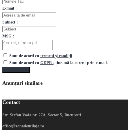
E-mail :
Subiect :
MSG :
Sunt de acord cu
termeni și condiții
Sunt de acord cu
GDPR
, ține-mă la curent prin e-mail.
Trimite mesaj
Anunțuri similare
Contact
Str. Stefan Voda nr. 27A, Sector 5, Bucuresti
office@zonadeutilaje.ro