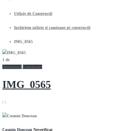
Utilaje de Constructii
Inchiriem utilaje si camioane pt constructii
IMG_0565
1
de
Anterioară
Următoare
IMG_0565
:
:
Cosmin Doncean
Neverificat