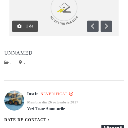
1
de
Anterioară
Următoar
UNNAMED
:
:
Iustin
NEVERIFICAT
Membru din 26 octombrie 2017
Vezi Toate Anunturile
DATE DE CONTACT :