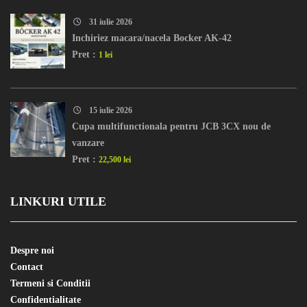
31 iulie 2026
Inchiriez macara/nacela Bocker AK-42
Pret :
1 lei
15 iulie 2026
Cupa multifunctionala pentru JCB 3CX nou de
vanzare
Pret :
22,500 lei
LINKURI UTILE
Despre noi
Contact
Termeni si Conditii
Confidentialitate