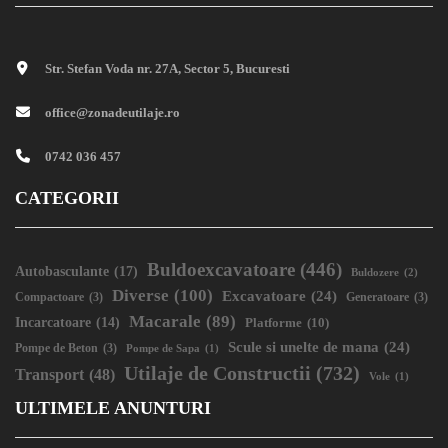
Str. Stefan Voda nr. 27A, Sector 5, Bucuresti
office@zonadeutilaje.ro
0742 036 457
CATEGORII
Buldoexcavatoare
(446)
Autobasculante
(17)
Buldozere
(2)
Diverse
(100)
Excavatoare
(24)
Compactoare
(3)
Generatoare
(3)
Macarale
(89)
Incarcatoare
(14)
Platforme
(10)
Scule si unelte de mana
(24)
Pompe de Beton
(3)
Pompe de Sapa
(1)
Utilaje de Constructii
(732)
Transport
(48)
Vole
(1)
ULTIMELE ANUNTURI