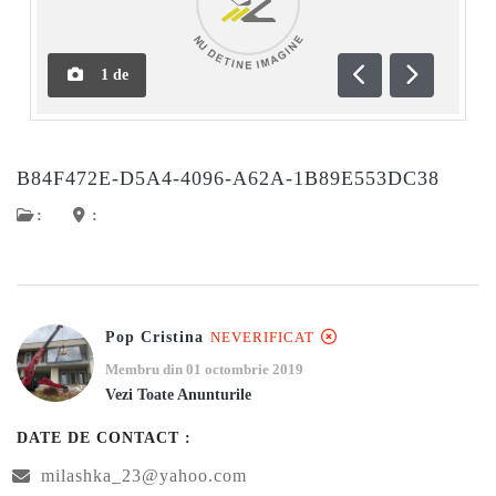
1
de
Anterioară
Următoar
B84F472E-D5A4-4096-A62A-1B89E553DC38
:
:
Pop Cristina
NEVERIFICAT
Membru din 01 octombrie 2019
Vezi Toate Anunturile
DATE DE CONTACT :
milashka_23@yahoo.com