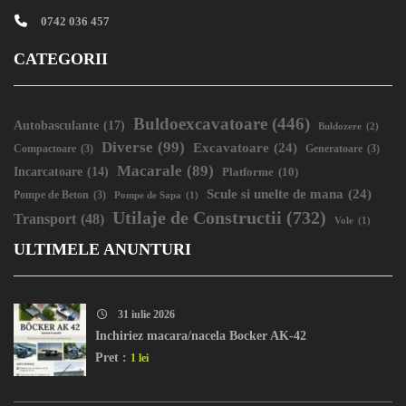
0742 036 457
CATEGORII
Buldoexcavatoare
(446)
Autobasculante
(17)
Buldozere
(2)
Diverse
(99)
Excavatoare
(24)
Compactoare
(3)
Generatoare
(3)
Macarale
(89)
Incarcatoare
(14)
Platforme
(10)
Scule si unelte de mana
(24)
Pompe de Beton
(3)
Pompe de Sapa
(1)
Utilaje de Constructii
(732)
Transport
(48)
Vole
(1)
ULTIMELE ANUNTURI
31 iulie 2026
Inchiriez macara/nacela Bocker AK-42
Pret :
1 lei