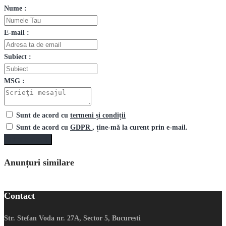
Nume :
E-mail :
Subiect :
MSG :
Sunt de acord cu
termeni și condiții
Sunt de acord cu
GDPR
, ține-mă la curent prin e-mail.
Trimite mesaj
Anunțuri similare
Contact
Str. Stefan Voda nr. 27A, Sector 5, Bucuresti