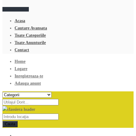
Adauga anunt
Acasa
Cautare Avansata
Toate Categoriile
Toate Anunturile
Contact
Home
Logare
Inregistreaza-te
Adauga anunt
Cauta