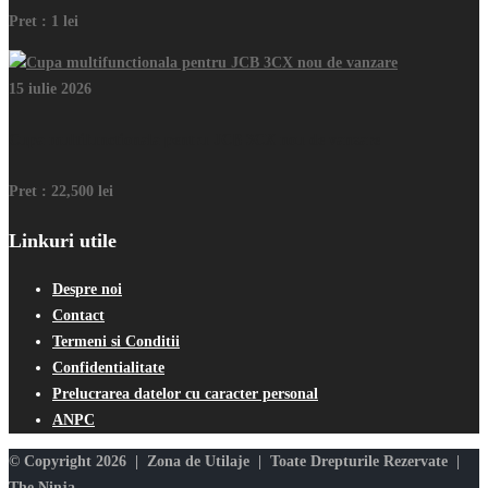
Pret :
1 lei
15 iulie 2026
Cupa multifunctionala pentru JCB 3CX nou de vanzare
Pret :
22,500 lei
Linkuri utile
Despre noi
Contact
Termeni si Conditii
Confidentialitate
Prelucrarea datelor cu caracter personal
ANPC
© Copyright 2026 | Zona de Utilaje | Toate Drepturile Rezervate |
The Ninja