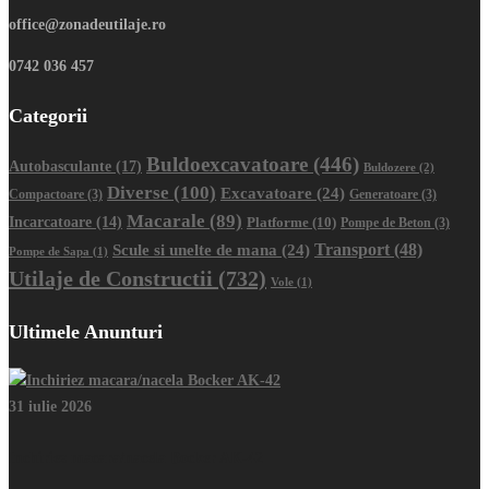
office@zonadeutilaje.ro
0742 036 457
Categorii
Buldoexcavatoare
(446)
Autobasculante
(17)
Buldozere
(2)
Diverse
(100)
Excavatoare
(24)
Compactoare
(3)
Generatoare
(3)
Macarale
(89)
Incarcatoare
(14)
Platforme
(10)
Pompe de Beton
(3)
Transport
(48)
Scule si unelte de mana
(24)
Pompe de Sapa
(1)
Utilaje de Constructii
(732)
Vole
(1)
Ultimele Anunturi
31 iulie 2026
Inchiriez macara/nacela Bocker AK-42