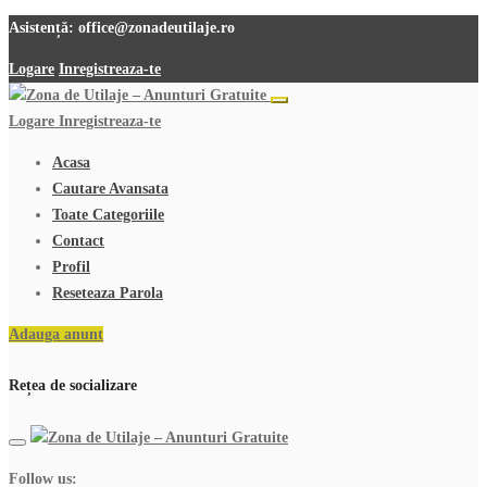
Asistență:
office@zonadeutilaje.ro
Logare
Inregistreaza-te
Logare
Inregistreaza-te
Acasa
Cautare Avansata
Toate Categoriile
Contact
Profil
Reseteaza Parola
Adauga anunt
Rețea de socializare
Follow us: