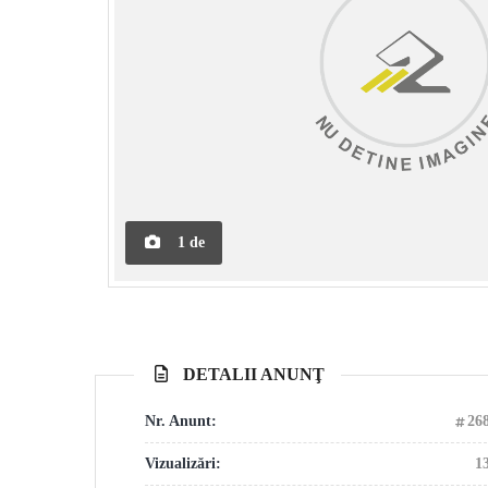
1
de
DETALII ANUNŢ
Nr. Anunt:
26
Vizualizări:
1