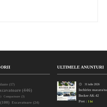
ORII
ULTIMELE ANUNTURI
lante
(17)
31 iulie 2026
xcavatoare
(446)
Inchiriez macara/na
Bocker AK-42
2)
Compactoare
(3)
Pret :
1 lei
(100)
Excavatoare
(24)