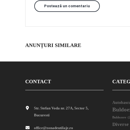
Postează un comentariu
ANUNȚURI SIMILARE
CONTACT
CATEG
Autobascu
Str. Stefan Voda nr. 27A, Sector 5,
Buldoe
Bucuresti
Buldozere
(
Diverse
office@zonadeutilaje.ro