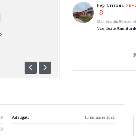
Pop Cristina
NEV
Membru din 01 octomb
Vezi Toate Anunturil
Anterioară
Următoare
89
Adăugat:
13 ianuarie 2021
39