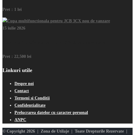
Pret :
1 lei
15 iulie 2026
Cupa multifunctionala pentru JCB 3CX nou de vanzare
Pret :
22,500 lei
Linkuri utile
Despre noi
Contact
Termeni si Conditii
Confidentialitate
Prelucrarea datelor cu caracter personal
ANPC
© Copyright 2026 | Zona de Utilaje | Toate Drepturile Rezervate |