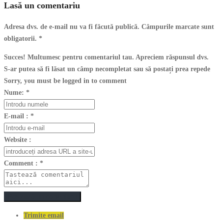
Lasă un comentariu
Adresa dvs. de e-mail nu va fi făcută publică. Câmpurile marcate sunt
obligatorii.
*
Succes! Multumesc pentru comentariul tau. Apreciem răspunsul dvs.
S-ar putea să fi lăsat un câmp necompletat sau să postați prea repede
Sorry, you must be logged in to comment
Nume:
*
E-mail :
*
Website :
Comment :
*
Postează un comentariu
Trimite email