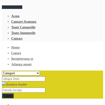
Adauga anunt
Acasa
Cautare Avansata
Toate Categoriile
Toate Anunturile
Contact
Home
Logare
Inregistreaza-te
Adauga anunt
Cauta