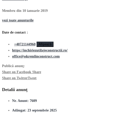
Membru din 10 ianuarie 2019
vezi toate anunturile
Date de contact :
+40721144960
Afişează
https://inchiriezutilajeconstructii.ro/
office@sskremlinconstruct.com
Publică anunţ:
Share on Facebook
Share
Share on Twitter
Tweet
Detalii anunţ
Nr. Anunt:
7609
Adăugat:
23 septembrie 2025