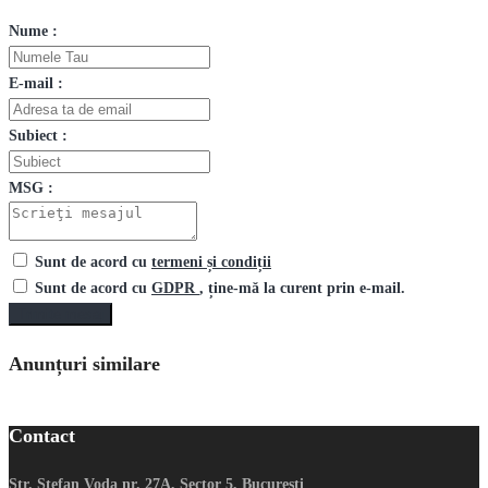
Nume :
E-mail :
Subiect :
MSG :
Sunt de acord cu
termeni și condiții
Sunt de acord cu
GDPR
, ține-mă la curent prin e-mail.
Trimite mesaj
Anunțuri similare
Contact
Str. Stefan Voda nr. 27A, Sector 5, Bucuresti