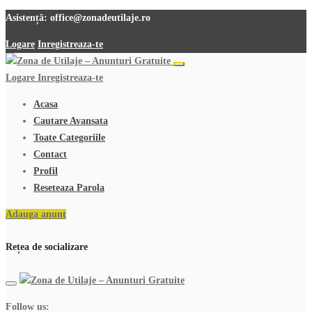
Asistență:
office@zonadeutilaje.ro
Logare
Inregistreaza-te
Logare
Inregistreaza-te
Acasa
Cautare Avansata
Toate Categoriile
Contact
Profil
Reseteaza Parola
Adauga anunt
Rețea de socializare
Follow us: