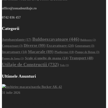
office@zonadeutilaje.ro
0742 036 457
Categorii
Buldoexcavatoare
(446)
Autobasculante
(17)
Buldozere
(2)
Diverse
(99)
Excavatoare
(24)
Compactoare
(3)
Generatoare
(3)
Macarale
(89)
Incarcatoare
(14)
Platforme
(10)
Pompe de Beton
(3)
Transport
(48)
Scule si unelte de mana
(24)
Pompe de Sapa
(1)
Utilaje de Constructii
(732)
Vole
(1)
Ultimele Anunturi
31 iulie 2026
Inchiriez macara/nacela Bocker AK-42