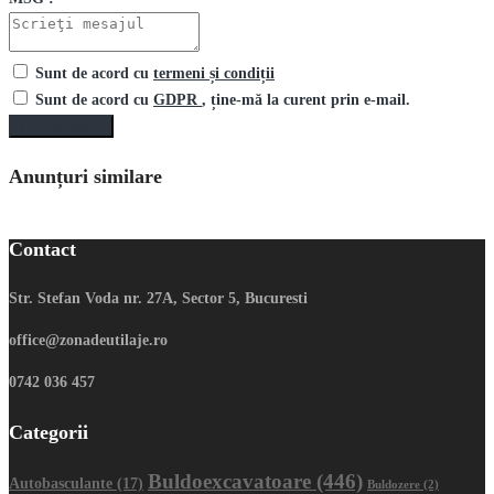
Sunt de acord cu
termeni și condiții
Sunt de acord cu
GDPR
, ține-mă la curent prin e-mail.
Trimite mesaj
Anunțuri similare
Contact
Str. Stefan Voda nr. 27A, Sector 5, Bucuresti
office@zonadeutilaje.ro
0742 036 457
Categorii
Buldoexcavatoare
(446)
Autobasculante
(17)
Buldozere
(2)