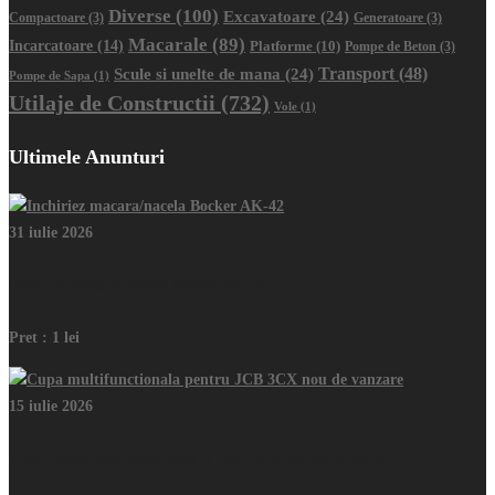
Diverse
(100)
Excavatoare
(24)
Compactoare
(3)
Generatoare
(3)
Macarale
(89)
Incarcatoare
(14)
Platforme
(10)
Pompe de Beton
(3)
Transport
(48)
Scule si unelte de mana
(24)
Pompe de Sapa
(1)
Utilaje de Constructii
(732)
Vole
(1)
Ultimele Anunturi
31 iulie 2026
Inchiriez macara/nacela Bocker AK-42
Pret :
1 lei
15 iulie 2026
Cupa multifunctionala pentru JCB 3CX nou de vanzare