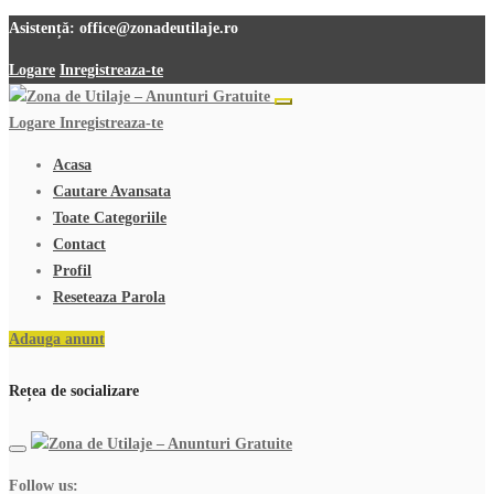
Asistență:
office@zonadeutilaje.ro
Logare
Inregistreaza-te
Logare
Inregistreaza-te
Acasa
Cautare Avansata
Toate Categoriile
Contact
Profil
Reseteaza Parola
Adauga anunt
Rețea de socializare
Follow us: