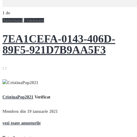
1
de
Anterioară
Următoare
7EA1CEFA-0143-406D-
89F5-921D7B9AA5F3
:
:
CristinaPop2021
Verificat
Membru din 19 ianuarie 2021
vezi toate anunturile