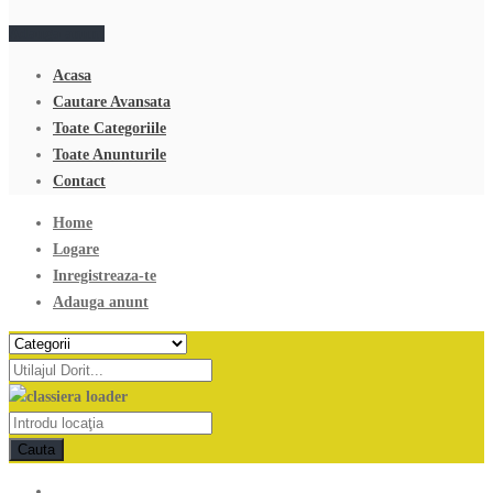
Adauga anunt
Acasa
Cautare Avansata
Toate Categoriile
Toate Anunturile
Contact
Home
Logare
Inregistreaza-te
Adauga anunt
Cauta