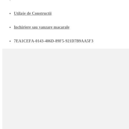
Utilaje de Constructii
Inchiriere sau vanzare macarale
7EA1CEFA-0143-406D-89F5-921D7B9AA5F3