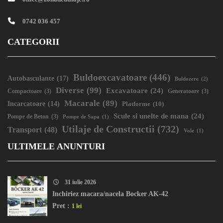
0742 036 457
CATEGORII
Buldoexcavatoare
(446)
Autobasculante
(17)
Buldozere
(2)
Diverse
(99)
Excavatoare
(24)
Compactoare
(3)
Generatoare
(3)
Macarale
(89)
Incarcatoare
(14)
Platforme
(10)
Scule si unelte de mana
(24)
Pompe de Beton
(3)
Pompe de Sapa
(1)
Utilaje de Constructii
(732)
Transport
(48)
Vole
(1)
ULTIMELE ANUNTURI
31 iulie 2026
Inchiriez macara/nacela Bocker AK-42
Pret :
1 lei