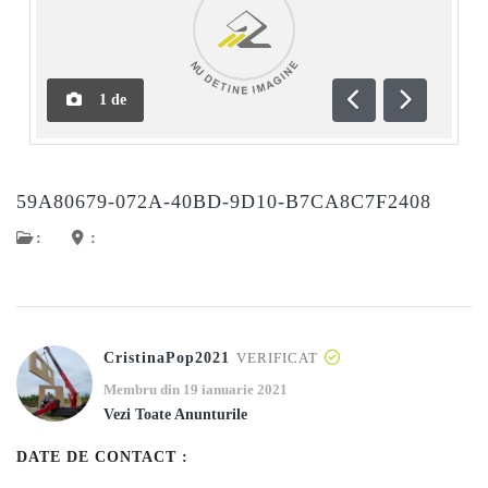
1
de
Anterioară
Următoar
59A80679-072A-40BD-9D10-B7CA8C7F2408
:
:
CristinaPop2021
VERIFICAT
Membru din 19 ianuarie 2021
Vezi Toate Anunturile
DATE DE CONTACT :