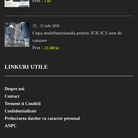
Pret :
1 lei
15 iulie 2026
Cupa multifunctionala pentru JCB 3CX nou de
vanzare
Pret :
22,500 lei
LINKURI UTILE
Despre noi
Contact
Termeni si Conditii
Confidentialitate
Prelucrarea datelor cu caracter personal
ANPC