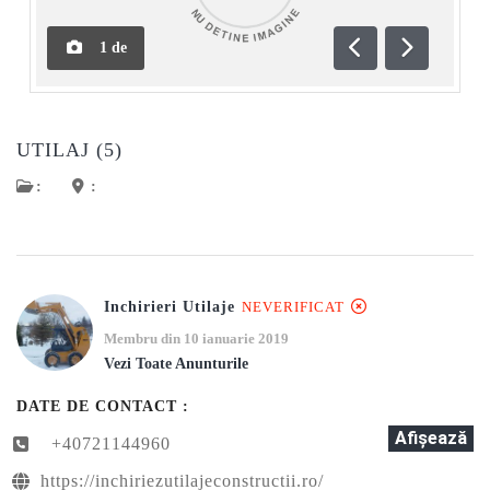
1
de
Anterioară
Următoar
UTILAJ (5)
:
:
Inchirieri Utilaje
NEVERIFICAT
Membru din 10 ianuarie 2019
Vezi Toate Anunturile
DATE DE CONTACT :
Afişează
+40721144960
https://inchiriezutilajeconstructii.ro/