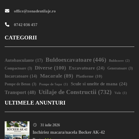
office@zonadeutilaje.ro
0742 036 457
CATEGORII
Buldoexcavatoare
(446)
Autobasculante
(17)
Buldozere
(2)
Diverse
(100)
Excavatoare
(24)
Compactoare
(3)
Generatoare
(3)
Macarale
(89)
Incarcatoare
(14)
Platforme
(10)
Scule si unelte de mana
(24)
Pompe de Beton
(3)
Pompe de Sapa
(1)
Utilaje de Constructii
(732)
Transport
(48)
Vole
(1)
ULTIMELE ANUNTURI
31 iulie 2026
Inchiriez macara/nacela Bocker AK-42