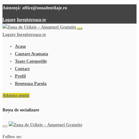
Asistență:
office@zonadeutilaje.ro
Logare
Inregistreaza-te
Logare
Inregistreaza-te
Acasa
Cautare Avansata
Toate Categoriile
Contact
Profil
Reseteaza Parola
Adauga anunt
Rețea de socializare
Follow us: