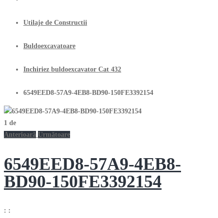
Utilaje de Constructii
Buldoexcavatoare
Inchiriez buldoexcavator Cat 432
6549EED8-57A9-4EB8-BD90-150FE3392154
1
de
Anterioară
Următoare
6549EED8-57A9-4EB8-
BD90-150FE3392154
:
: