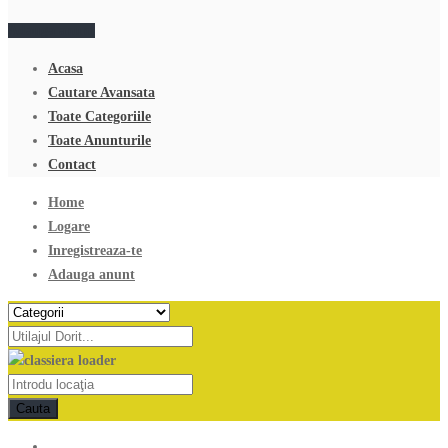
Adauga anunt
Acasa
Cautare Avansata
Toate Categoriile
Toate Anunturile
Contact
Home
Logare
Inregistreaza-te
Adauga anunt
Cauta