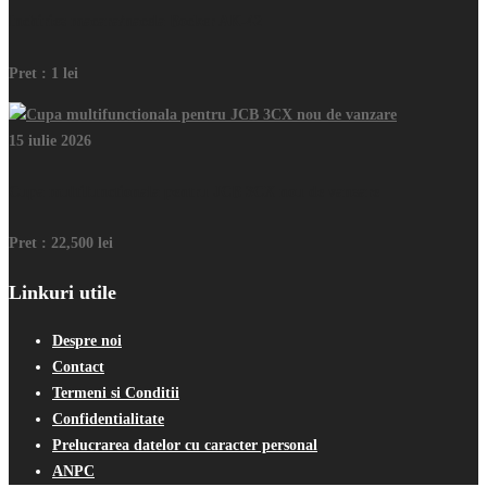
Inchiriez macara/nacela Bocker AK-42
Pret :
1 lei
15 iulie 2026
Cupa multifunctionala pentru JCB 3CX nou de vanzare
Pret :
22,500 lei
Linkuri utile
Despre noi
Contact
Termeni si Conditii
Confidentialitate
Prelucrarea datelor cu caracter personal
ANPC