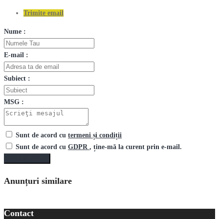
Trimite email
Nume :
E-mail :
Subiect :
MSG :
Sunt de acord cu
termeni și condiții
Sunt de acord cu
GDPR
, ține-mă la curent prin e-mail.
Trimite mesaj
Anunțuri similare
Contact