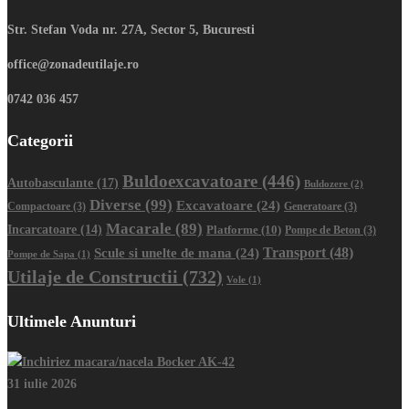
Str. Stefan Voda nr. 27A, Sector 5, Bucuresti
office@zonadeutilaje.ro
0742 036 457
Categorii
Buldoexcavatoare
(446)
Autobasculante
(17)
Buldozere
(2)
Diverse
(99)
Excavatoare
(24)
Compactoare
(3)
Generatoare
(3)
Macarale
(89)
Incarcatoare
(14)
Platforme
(10)
Pompe de Beton
(3)
Transport
(48)
Scule si unelte de mana
(24)
Pompe de Sapa
(1)
Utilaje de Constructii
(732)
Vole
(1)
Ultimele Anunturi
31 iulie 2026