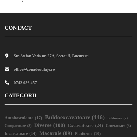
CONTACT
Str. Stefan Voda nr. 27A, Sector 5, Bucuresti
office@zonadeutilaje.ro
0742 036 457
CATEGORII
Buldoexcavatoare
(446)
Autobasculante
(17)
Buldozere
(2)
Diverse
(100)
Excavatoare
(24)
Compactoare
(3)
Generatoare
(3)
Macarale
(89)
Incarcatoare
(14)
Platforme
(10)