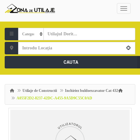
CAUTA
Utilaje de Constructii
Inchiriez buldoexcavator Cat 432
A055F2D2-8237-42DC-A455-9A5D9C55C0AD