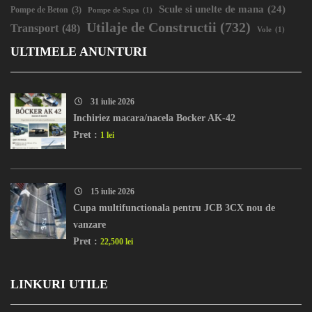
Scule si unelte de mana
(24)
Pompe de Beton
(3)
Pompe de Sapa
(1)
Utilaje de Constructii
(732)
Transport
(48)
Vole
(1)
ULTIMELE ANUNTURI
31 iulie 2026
Inchiriez macara/nacela Bocker AK-42
Pret :
1 lei
15 iulie 2026
Cupa multifunctionala pentru JCB 3CX nou de
vanzare
Pret :
22,500 lei
LINKURI UTILE