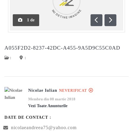
1
de
Anterioară
Următoar
A055F2D2-8237-42DC-A455-9A5D9C55C0AD
:
:
Nicolae Iulian
NEVERIFICAT
Membru din 08 martie 2018
Vezi Toate Anunturile
DATE DE CONTACT :
nicolaeandreea75@yahoo.com