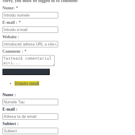
Sorry, you must be logged in to comment
Nume:
*
E-mail :
*
Website :
Comment :
*
Postează un comentariu
Trimite email
Nume :
E-mail :
Subiect :