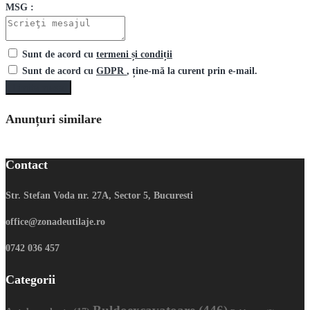
MSG :
Sunt de acord cu
termeni și condiții
Sunt de acord cu
GDPR
, ține-mă la curent prin e-mail.
Trimite mesaj
Anunțuri similare
Contact
Str. Stefan Voda nr. 27A, Sector 5, Bucuresti
office@zonadeutilaje.ro
0742 036 457
Categorii