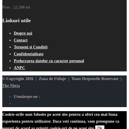
Pret :
22,500 lei
Linkuri utile
Despre noi
Contact
Termeni si Conditii
Confidentialitate
Prelucrarea datelor cu caracter personal
ANPC
© Copyright 2026 | Zona de Utilaje | Toate Drepturile Rezervate |
The Ninja
Urmărește-ne :
Cookie-urile sunt folosite pe acest site pentru a oferi cea mai buna
experienta pentru utilizator. Daca veti continua, vom presupune ca
sunteti de acord sa primiti cookie-uri de pe acest site.
Ok