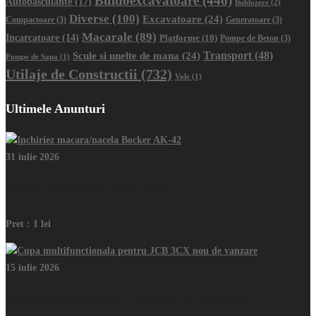
Buldoexcavatoare
(446)
Autobasculante
(17)
Buldozere
(2)
Diverse
(100)
Excavatoare
(24)
Compactoare
(3)
Generatoare
(3)
Macarale
(89)
Incarcatoare
(14)
Platforme
(10)
Pompe de Beton
(3)
Transport
(48)
Scule si unelte de mana
(24)
Pompe de Sapa
(1)
Utilaje de Constructii
(732)
Vole
(1)
Ultimele Anunturi
31 iulie 2026
Inchiriez macara/nacela Bocker AK-42
Pret :
1 lei
15 iulie 2026
Cupa multifunctionala pentru JCB 3CX nou de vanzare