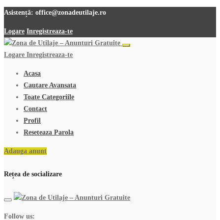
Asistență:
office@zonadeutilaje.ro
Logare
Inregistreaza-te
Logare
Inregistreaza-te
Acasa
Cautare Avansata
Toate Categoriile
Contact
Profil
Reseteaza Parola
Adauga anunt
Rețea de socializare
Follow us: