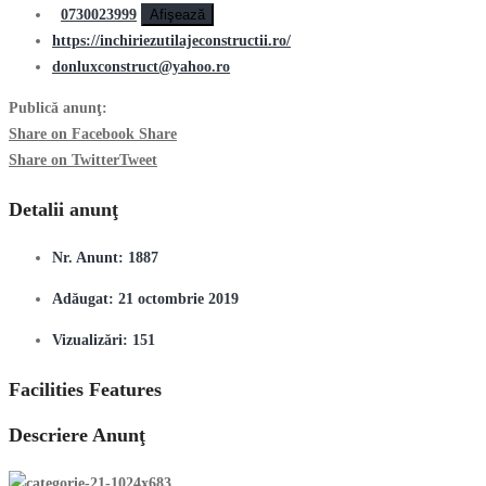
0730023999
Afişează
https://inchiriezutilajeconstructii.ro/
donluxconstruct@yahoo.ro
Publică anunţ:
Share on Facebook
Share
Share on Twitter
Tweet
Detalii anunţ
Nr. Anunt:
1887
Adăugat:
21 octombrie 2019
Vizualizări:
151
Facilities Features
Descriere Anunţ