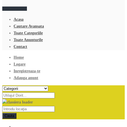
Adauga anunt
Acasa
Cautare Avansata
Toate Categoriile
Toate Anunturile
Contact
Home
Logare
Inregistreaza-te
Adauga anunt
Cauta