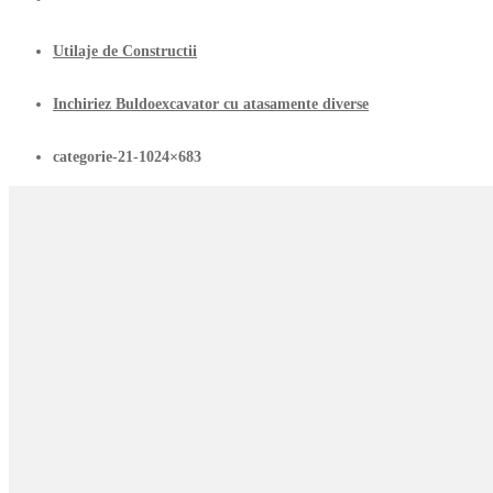
Utilaje de Constructii
Inchiriez Buldoexcavator cu atasamente diverse
categorie-21-1024×683