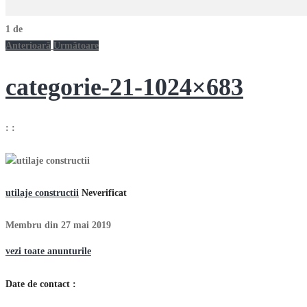
1
de
Anterioară
Următoare
categorie-21-1024×683
:
:
utilaje constructii
Neverificat
Membru din 27 mai 2019
vezi toate anunturile
Date de contact :