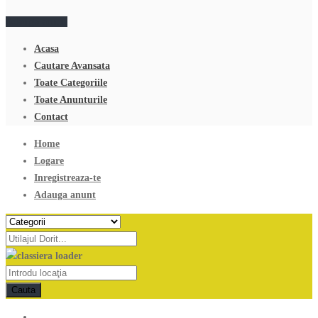
Adauga anunt
Acasa
Cautare Avansata
Toate Categoriile
Toate Anunturile
Contact
Home
Logare
Inregistreaza-te
Adauga anunt
Cauta