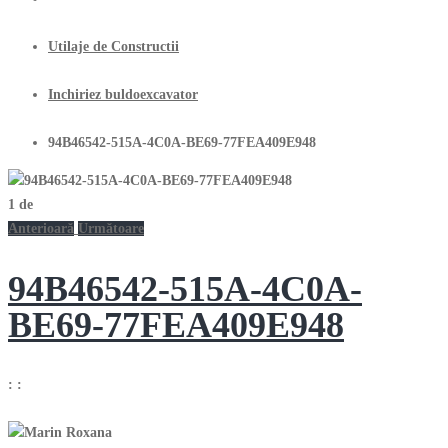
Utilaje de Constructii
Inchiriez buldoexcavator
94B46542-515A-4C0A-BE69-77FEA409E948
1
de
Anterioară
Următoare
94B46542-515A-4C0A-
BE69-77FEA409E948
:
: