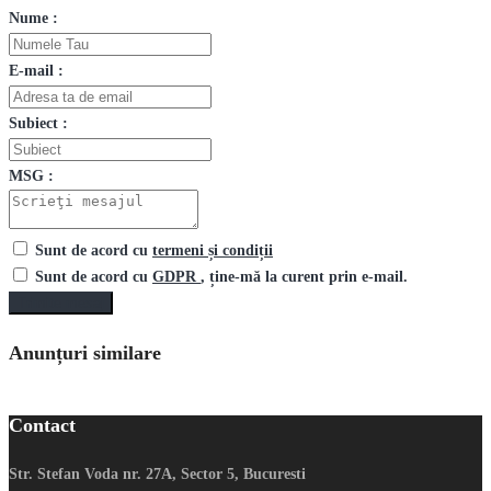
Nume :
E-mail :
Subiect :
MSG :
Sunt de acord cu
termeni și condiții
Sunt de acord cu
GDPR
, ține-mă la curent prin e-mail.
Trimite mesaj
Anunțuri similare
Contact
Str. Stefan Voda nr. 27A, Sector 5, Bucuresti