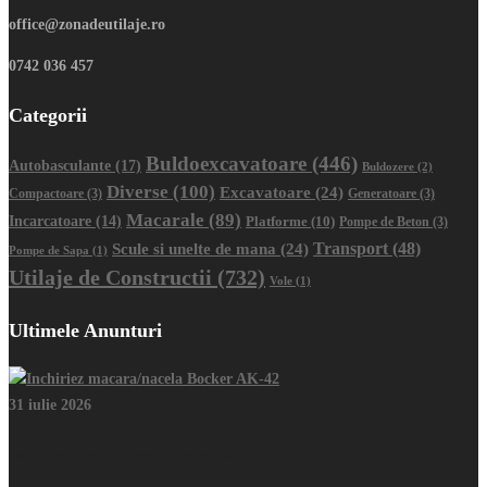
office@zonadeutilaje.ro
0742 036 457
Categorii
Buldoexcavatoare
(446)
Autobasculante
(17)
Buldozere
(2)
Diverse
(100)
Excavatoare
(24)
Compactoare
(3)
Generatoare
(3)
Macarale
(89)
Incarcatoare
(14)
Platforme
(10)
Pompe de Beton
(3)
Transport
(48)
Scule si unelte de mana
(24)
Pompe de Sapa
(1)
Utilaje de Constructii
(732)
Vole
(1)
Ultimele Anunturi
31 iulie 2026
Inchiriez macara/nacela Bocker AK-42