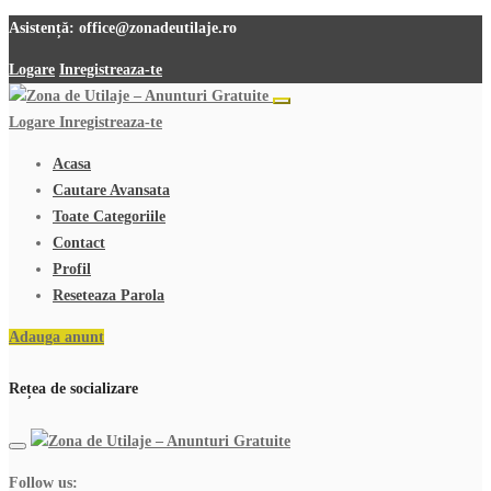
Asistență:
office@zonadeutilaje.ro
Logare
Inregistreaza-te
Logare
Inregistreaza-te
Acasa
Cautare Avansata
Toate Categoriile
Contact
Profil
Reseteaza Parola
Adauga anunt
Rețea de socializare
Follow us: