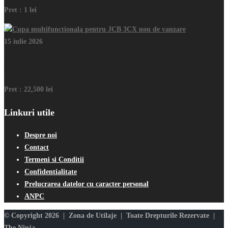
Pret :
1 lei
15 iulie 2026
Cupa multifunctionala pentru JCB 3CX nou de vanzare
Pret :
22,500 lei
Linkuri utile
Despre noi
Contact
Termeni si Conditii
Confidentialitate
Prelucrarea datelor cu caracter personal
ANPC
© Copyright 2026 | Zona de Utilaje | Toate Drepturile Rezervate |
The Ninja