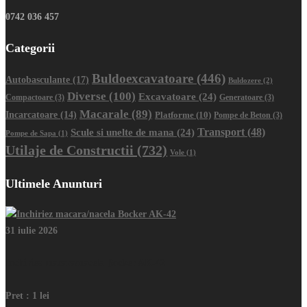
0742 036 457
Categorii
Buldoexcavatoare
(446)
Autobasculante
(17)
Buldozere
(2)
Diverse
(100)
Excavatoare
(24)
Compactoare
(3)
Generatoare
(3)
Macarale
(89)
Incarcatoare
(14)
Platforme
(10)
Pompe de Beton
(3)
Transport
(48)
Scule si unelte de mana
(24)
Pompe de Sapa
(1)
Utilaje de Constructii
(732)
Vole
(1)
Ultimele Anunturi
31 iulie 2026
Inchiriez macara/nacela Bocker AK-42
Pret :
1 lei