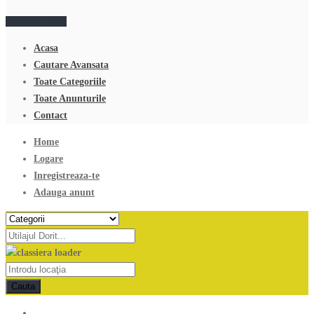
Adauga anunt
Acasa
Cautare Avansata
Toate Categoriile
Toate Anunturile
Contact
Home
Logare
Inregistreaza-te
Adauga anunt
Cauta