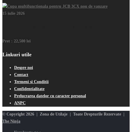
15 iulie 2026
Cupa multifunctionala pentru JCB 3CX nou de vanzare
Pret :
22,500 lei
Linkuri utile
Despre noi
Contact
Termeni si Conditii
Confidentialitate
Prelucrarea datelor cu caracter personal
ANPC
© Copyright 2026 | Zona de Utilaje | Toate Drepturile Rezervate |
The Ninja