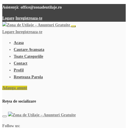
Asistență:
office@zonadeutilaje.ro
Logare
Inregistreaza-te
Logare
Inregistreaza-te
Acasa
Cautare Avansata
Toate Categoriile
Contact
Profil
Reseteaza Parola
Adauga anunt
Rețea de socializare
Follow us: