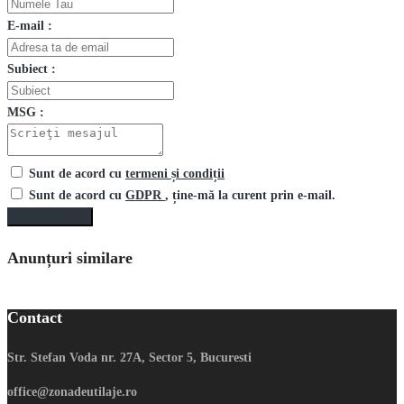
E-mail :
Subiect :
MSG :
Sunt de acord cu
termeni și condiții
Sunt de acord cu
GDPR
, ține-mă la curent prin e-mail.
Trimite mesaj
Anunțuri similare
Contact
Str. Stefan Voda nr. 27A, Sector 5, Bucuresti
office@zonadeutilaje.ro