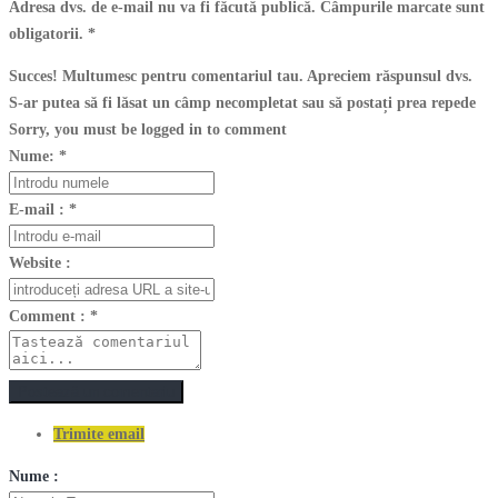
Adresa dvs. de e-mail nu va fi făcută publică. Câmpurile marcate sunt
obligatorii.
*
Succes! Multumesc pentru comentariul tau. Apreciem răspunsul dvs.
S-ar putea să fi lăsat un câmp necompletat sau să postați prea repede
Sorry, you must be logged in to comment
Nume:
*
E-mail :
*
Website :
Comment :
*
Postează un comentariu
Trimite email
Nume :