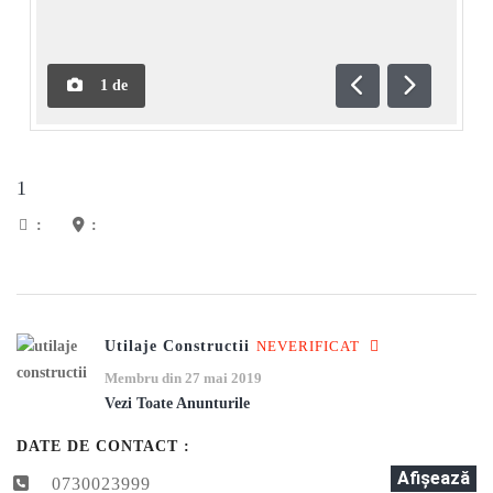
1
de
Anterioară
Următoar
1
:
:
Utilaje Constructii
NEVERIFICAT
Membru din 27 mai 2019
Vezi Toate Anunturile
DATE DE CONTACT :
Afişează
0730023999