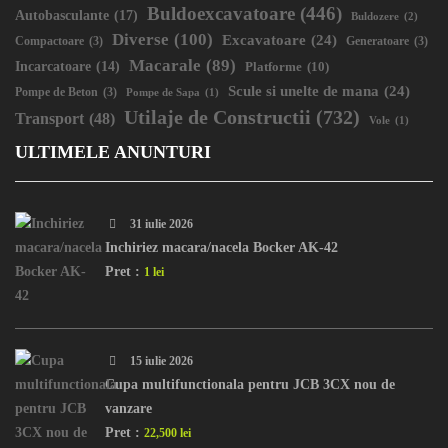
Buldoexcavatoare
(446)
Autobasculante
(17)
Buldozere
(2)
Diverse
(100)
Excavatoare
(24)
Compactoare
(3)
Generatoare
(3)
Macarale
(89)
Incarcatoare
(14)
Platforme
(10)
Scule si unelte de mana
(24)
Pompe de Beton
(3)
Pompe de Sapa
(1)
Utilaje de Constructii
(732)
Transport
(48)
Vole
(1)
ULTIMELE ANUNTURI
31 iulie 2026
Inchiriez macara/nacela Bocker AK-42
Pret :
1 lei
15 iulie 2026
Cupa multifunctionala pentru JCB 3CX nou de
vanzare
Pret :
22,500 lei