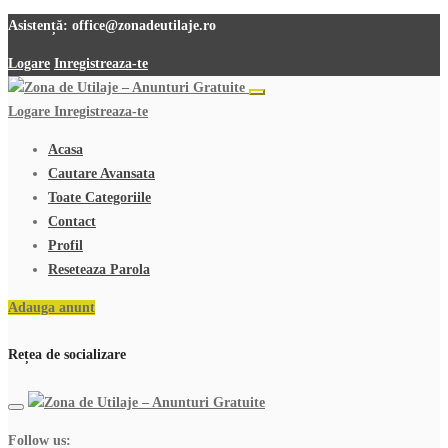
Asistență:
office@zonadeutilaje.ro
Logare
Inregistreaza-te
Logare
Inregistreaza-te
Acasa
Cautare Avansata
Toate Categoriile
Contact
Profil
Reseteaza Parola
Adauga anunt
Rețea de socializare
Follow us: