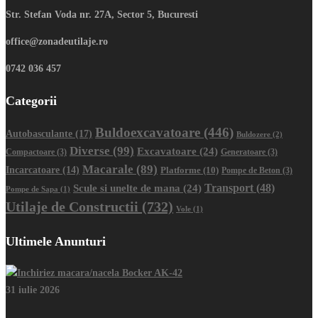
Str. Stefan Voda nr. 27A, Sector 5, Bucuresti
office@zonadeutilaje.ro
0742 036 457
Categorii
Buldoexcavatoare
(446)
Autobasculante
(17)
Buldozere
(2)
Diverse
(99)
Excavatoare
(24)
Compactoare
(3)
Generatoare
(3)
Macarale
(89)
Incarcatoare
(14)
Platforme
(10)
Pompe de Beton
(3)
Transport
(48)
Scule si unelte de mana
(24)
Pompe de Sapa
(1)
Utilaje de Constructii
(732)
Vole
(1)
Ultimele Anunturi
31 iulie 2026