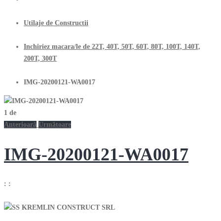
Utilaje de Constructii
Inchiriez macara/le de 22T, 40T, 50T, 60T, 80T, 100T, 140T,
200T, 300T
IMG-20200121-WA0017
1
de
Anterioară
Următoare
IMG-20200121-WA0017
:
: