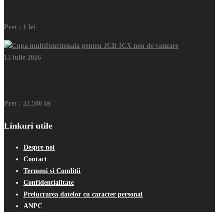
Inchiriez macara/nacela Bocker AK-42
Pret :
1 lei
15 iulie 2026
Cupa multifunctionala pentru JCB 3CX nou de vanzare
Pret :
22,500 lei
Linkuri utile
Despre noi
Contact
Termeni si Conditii
Confidentialitate
Prelucrarea datelor cu caracter personal
ANPC