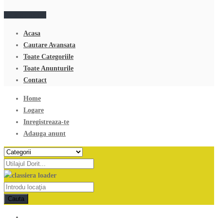
Adauga anunt
Acasa
Cautare Avansata
Toate Categoriile
Toate Anunturile
Contact
Home
Logare
Inregistreaza-te
Adauga anunt
Cauta