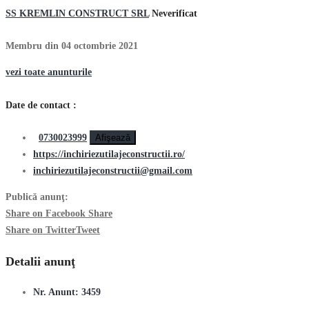
SS KREMLIN CONSTRUCT SRL
Neverificat
Membru din 04 octombrie 2021
vezi toate anunturile
Date de contact :
0730023999
Afişează
https://inchiriezutilajeconstructii.ro/
inchiriezutilajeconstructii@gmail.com
Publică anunţ:
Share on Facebook
Share
Share on Twitter
Tweet
Detalii anunţ
Nr. Anunt:
3459