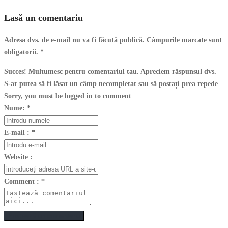
Lasă un comentariu
Adresa dvs. de e-mail nu va fi făcută publică. Câmpurile marcate sunt
obligatorii.
*
Succes! Multumesc pentru comentariul tau. Apreciem răspunsul dvs.
S-ar putea să fi lăsat un câmp necompletat sau să postați prea repede
Sorry, you must be logged in to comment
Nume:
*
E-mail :
*
Website :
Comment :
*
Postează un comentariu