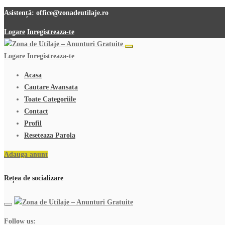
Asistență:
office@zonadeutilaje.ro
Logare
Inregistreaza-te
Logare
Inregistreaza-te
Acasa
Cautare Avansata
Toate Categoriile
Contact
Profil
Reseteaza Parola
Adauga anunt
Rețea de socializare
Follow us: