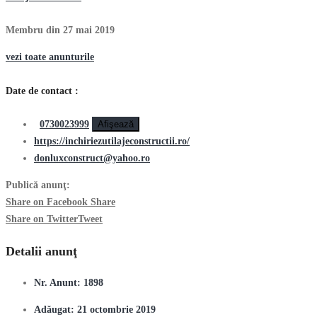
Membru din 27 mai 2019
vezi toate anunturile
Date de contact :
0730023999
Afişează
https://inchiriezutilajeconstructii.ro/
donluxconstruct@yahoo.ro
Publică anunţ:
Share on Facebook
Share
Share on Twitter
Tweet
Detalii anunţ
Nr. Anunt:
1898
Adăugat:
21 octombrie 2019