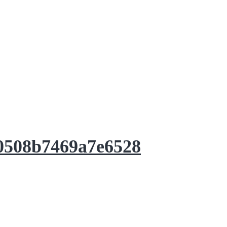
0508b7469a7e6528