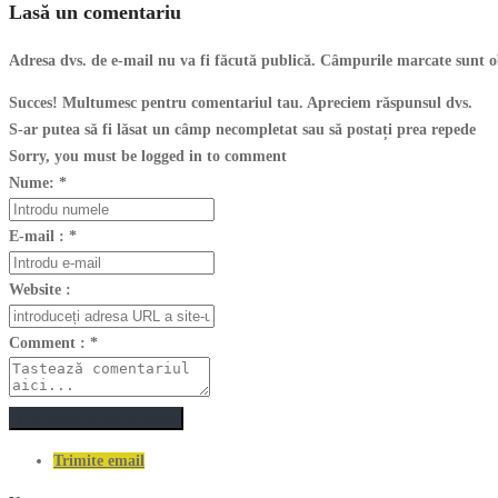
Lasă un comentariu
Adresa dvs. de e-mail nu va fi făcută publică. Câmpurile marcate sunt o
Succes! Multumesc pentru comentariul tau. Apreciem răspunsul dvs.
S-ar putea să fi lăsat un câmp necompletat sau să postați prea repede
Sorry, you must be logged in to comment
Nume:
*
E-mail :
*
Website :
Comment :
*
Postează un comentariu
Trimite email