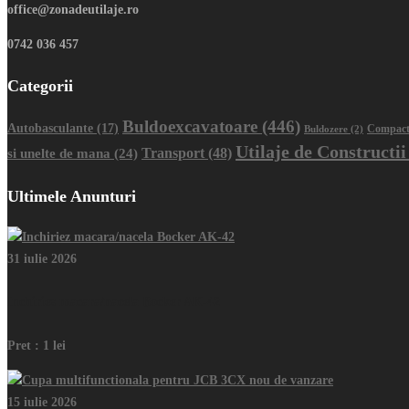
office@zonadeutilaje.ro
0742 036 457
Categorii
Buldoexcavatoare
(446)
Autobasculante
(17)
Buldozere
(2)
Compact
Utilaje de Constructii
Transport
(48)
si unelte de mana
(24)
Ultimele Anunturi
31 iulie 2026
Inchiriez macara/nacela Bocker AK-42
Pret :
1 lei
15 iulie 2026