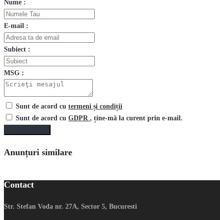
Nume :
E-mail :
Subiect :
MSG :
Sunt de acord cu
termeni și condiții
Sunt de acord cu
GDPR
, ține-mă la curent prin e-mail.
Trimite mesaj
Anunțuri similare
Contact
Str. Stefan Voda nr. 27A, Sector 5, Bucuresti