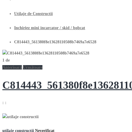
Utilaje de Constructii
Inchiriez mini incarcator / skid / bobcat
C814443_561380f8e13628110508b7469a7e6528
1
de
Anterioară
Următoare
C814443_561380f8e1362811
:
:
utilaje constructii
Neverificat