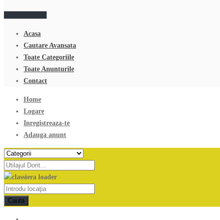
Adauga anunt
Acasa
Cautare Avansata
Toate Categoriile
Toate Anunturile
Contact
Home
Logare
Inregistreaza-te
Adauga anunt
Cauta