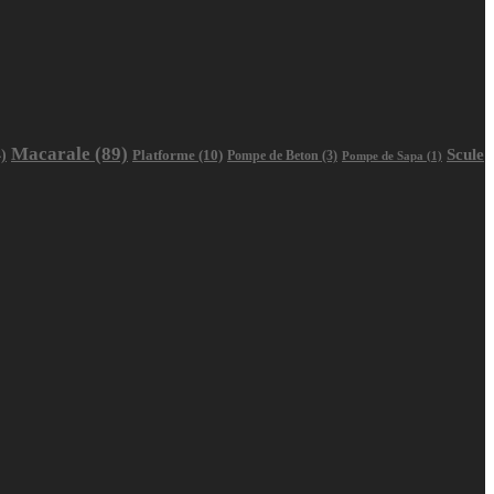
Macarale
(89)
Scule
)
Platforme
(10)
Pompe de Beton
(3)
Pompe de Sapa
(1)