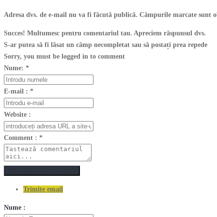
Adresa dvs. de e-mail nu va fi făcută publică. Câmpurile marcate sunt o
Succes! Multumesc pentru comentariul tau. Apreciem răspunsul dvs.
S-ar putea să fi lăsat un câmp necompletat sau să postați prea repede
Sorry, you must be logged in to comment
Nume:
*
E-mail :
*
Website :
Comment :
*
Postează un comentariu
Trimite email
Nume :