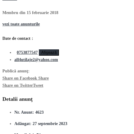
Membru din 15 februarie 2018
vezi toate anunturile
Date de contact :
0753877547
Afişează
all4utilaje2@yahoo.com
Publică anunţ:
Share on Facebook
Share
Share on Twitter
Tweet
Detalii anunţ
Nr. Anunt:
4623
Adăugat:
27 septembrie 2023