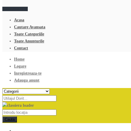
Adauga anunt
Acasa
Cautare Avansata
Toate Categoriile
Toate Anunturile
Contact
Home
Logare
Inregistreaza-te
Adauga anunt
Cauta