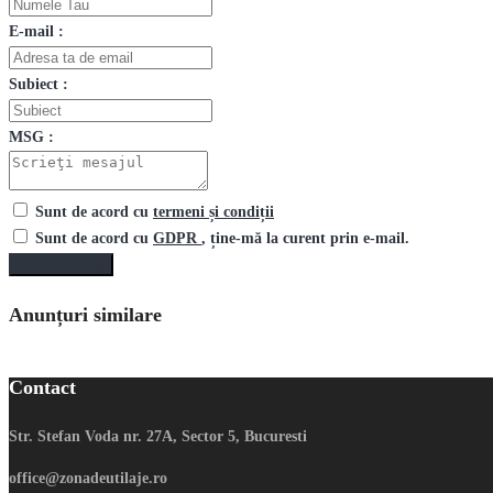
E-mail :
Subiect :
MSG :
Sunt de acord cu
termeni și condiții
Sunt de acord cu
GDPR
, ține-mă la curent prin e-mail.
Trimite mesaj
Anunțuri similare
Contact
Str. Stefan Voda nr. 27A, Sector 5, Bucuresti
office@zonadeutilaje.ro