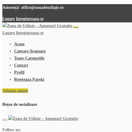
Asistență:
office@zonadeutilaje.ro
Logare
Inregistreaza-te
Logare
Inregistreaza-te
Acasa
Cautare Avansata
Toate Categoriile
Contact
Profil
Reseteaza Parola
Adauga anunt
Rețea de socializare
Follow us: