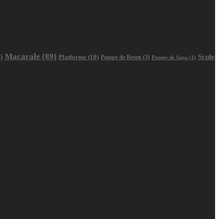
Macarale
(89)
Scule
)
Platforme
(10)
Pompe de Beton
(3)
Pompe de Sapa
(1)