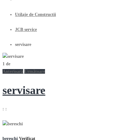
Utilaje de Constructii
JCB service
servisare
1
de
Anterioară
Următoare
servisare
:
:
bereschi
Verificat