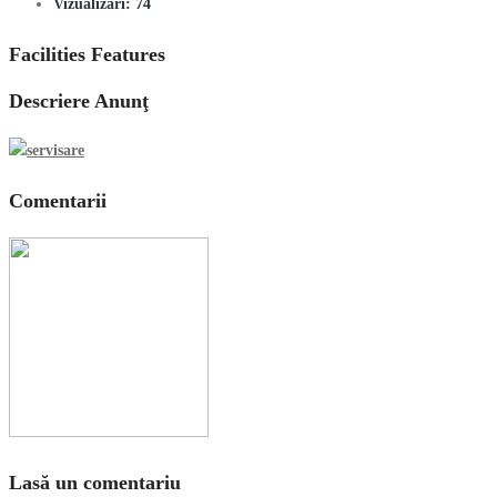
Vizualizări:
74
Facilities Features
Descriere Anunţ
Comentarii
Lasă un comentariu