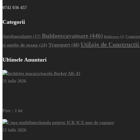
0742 036 457
Categorii
Buldoexcavatoare
(446)
Autobasculante
(17)
Buldozere
(2)
Compact
Utilaje de Constructii
Transport
(48)
si unelte de mana
(24)
Ultimele Anunturi
31 iulie 2026
Inchiriez macara/nacela Bocker AK-42
Pret :
1 lei
15 iulie 2026